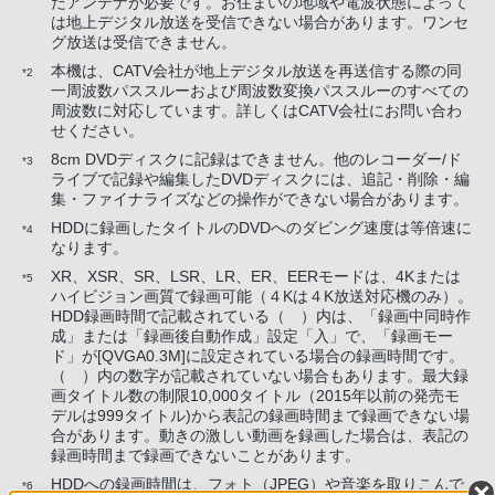
たアンテナが必要です。お住まいの地域や電波状態によって
は地上デジタル放送を受信できない場合があります。ワンセ
グ放送は受信できません。
本機は、CATV会社が地上デジタル放送を再送信する際の同
*2
一周波数パススルーおよび周波数変換パススルーのすべての
周波数に対応しています。詳しくはCATV会社にお問い合わ
せください。
8cm DVDディスクに記録はできません。他のレコーダー/ド
*3
ライブで記録や編集したDVDディスクには、追記・削除・編
集・ファイナライズなどの操作ができない場合があります。
HDDに録画したタイトルのDVDへのダビング速度は等倍速に
*4
なります。
XR、XSR、SR、LSR、LR、ER、EERモードは、4Kまたは
*5
ハイビジョン画質で録画可能（４Kは４K放送対応機のみ）。
HDD録画時間で記載されている（ ）内は、「録画中同時作
成」または「録画後自動作成」設定「入」で、「録画モー
ド」が[QVGA0.3M]に設定されている場合の録画時間です。
（ ）内の数字が記載されていない場合もあります。最大録
画タイトル数の制限10,000タイトル（2015年以前の発売モ
デルは999タイトル)から表記の録画時間まで録画できない場
合があります。動きの激しい動画を録画した場合は、表記の
録画時間まで録画できないことがあります。
HDDへの録画時間は、フォト（JPEG）や音楽を取りこんで
*6