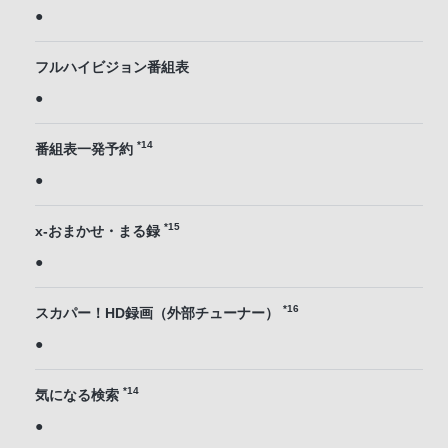
●
フルハイビジョン番組表
●
*14
番組表一発予約
●
*15
x-おまかせ・まる録
●
*16
スカパー！HD録画（外部チューナー）
●
*14
気になる検索
●