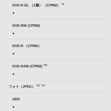
*9
DVD-R DL （2層） （CPRM）
●
DVD-RW (CPRM)
●
DVD-R （CPRM）
●
*10
DVD-RAM (CPRM)
●
*11
*12
フォト（JPEG）
HDD
●