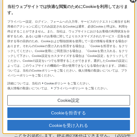
いない場合
当社ウェブサイトでは快適な閲覧のためにCookieを利用しておりま
デジタル放送の録画時間は、放送により異なります。
*7
す。
カートリッジ付のBD-RE（Ver.1.0）の記録・再生はできませ
*8
プライバシー設定、ログイン、フォームへの入力等、サービスのリクエストに相当する利
ん。カートリッジからディスクを取り出しても使用できませ
用者のアクションに応じてのみ設定されるCookieは通常、必須Cookieと呼ばれ、利用を
ん。
停止することができません。また、当社は、ウェブサイトにおけるお客様の利用状況を分
析するため、あるいは個々のお客様に対してよりカスタマイズされたサービス・広告を提
DVD+R DL（2層）、DVD-R DL（2層）ディスクを再生する
*9
供する等の目的のため、Cookieおよび類似技術を使用して一定の情報を収集する場合が
場合、レイヤー（層）が切り替わるときに映像/音声が一部途
あります。それらのCookieの受け入れを拒否する場合は、「Cookieを拒否する」をクリ
切れることがあります。
ックしてください。Cookie使用にご同意頂ける場合は、「Cookieを受け入れる」をクリ
カートリッジ方式（Type1を除く）のDVD-RAMディスクは
ックして下さい。Cookie設定をカスタマイズする場合は「Cookie設定」をクリックして
*10
ください。Cookieの設定をいつでも管理することができます。選択したCookieの設定に
カートリッジから取り出して使用してください。非CPRMの
よっては、このウェブサイトの機能の一部が使用できなくなる場合があります。 詳細に
DVD-RAMは8cmディスクにも対応です。
ついては、当社のCookieポリシーをご覧ください。個人情報の取扱いについては、プラ
再生できるフォトは圧縮形式がJPEG形式で、ファイル名形
イバシーポリシーをご覧ください。
*11
式がDCF形式のものです。
詳細については、当社の
Cookieポリシー
をご覧ください。
3Dマルチアングルは2Dでの再生となります
個人情報の取扱いについては、
プライバシーポリシー
をご覧ください。
*12
複数の外付けHDDを同時に接続することはできません。ご使
*13
Cookie設定
用には、レコーダー本体への登録が必要です。新たに登録し
直すと保存されているデータは全て消去されます。スカパ
Cookieを拒否する
ー！HDチューナーとのLAN接続による「スカパー！HD録
画」「CATV LAN録画」を行うことはできません。本機修理
に伴い、内蔵HDD同様に外付けHDDも初期化が必要になる場
Cookieを受け入れる
合があります。ブルーレイディスクなどにダビングしておく
ことをお奨めします。静止画の保存はできません。（2015年