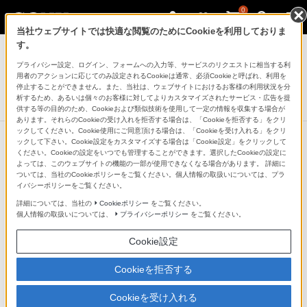
0
当社ウェブサイトでは快適な閲覧のためにCookieを利用しておりま
ブルーレイディスクレコーダー
す。
プライバシー設定、ログイン、フォームへの入力等、サービスのリクエストに相当する利
ブルーレイディスク/DVDレコーダー
用者のアクションに応じてのみ設定されるCookieは通常、必須Cookieと呼ばれ、利用を
BDZ-FT3000/BDZ-FT2000/BDZ-FT1000
停止することができません。また、当社は、ウェブサイトにおけるお客様の利用状況を分
析するため、あるいは個々のお客様に対してよりカスタマイズされたサービス・広告を提
供する等の目的のため、Cookieおよび類似技術を使用して一定の情報を収集する場合が
あります。それらのCookieの受け入れを拒否する場合は、「Cookieを拒否する」をクリ
ックしてください。Cookie使用にご同意頂ける場合は、「Cookieを受け入れる」をクリ
ックして下さい。Cookie設定をカスタマイズする場合は「Cookie設定」をクリックして
ください。Cookieの設定をいつでも管理することができます。選択したCookieの設定に
よっては、このウェブサイトの機能の一部が使用できなくなる場合があります。 詳細に
ついては、当社のCookieポリシーをご覧ください。個人情報の取扱いについては、プラ
イバシーポリシーをご覧ください。
詳細については、当社の
Cookieポリシー
をご覧ください。
個人情報の取扱いについては、
プライバシーポリシー
をご覧ください。
Cookie設定
Cookieを拒否する
USB端子×2（前面USB2.0×1、後面 USB3.0
Cookieを受け入れる
対応×1）