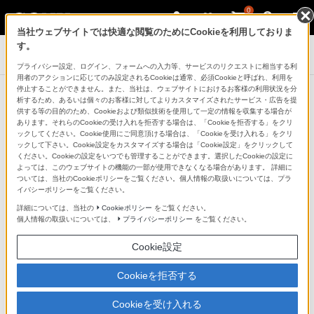
0
当社ウェブサイトでは快適な閲覧のためにCookieを利用しておりま
す。
ブルーレイディスクレコーダー
プライバシー設定、ログイン、フォームへの入力等、サービスのリクエストに相当する利
用者のアクションに応じてのみ設定されるCookieは通常、必須Cookieと呼ばれ、利用を
停止することができません。また、当社は、ウェブサイトにおけるお客様の利用状況を分
本体アップデート情報
析するため、あるいは個々のお客様に対してよりカスタマイズされたサービス・広告を提
供する等の目的のため、Cookieおよび類似技術を使用して一定の情報を収集する場合が
あります。それらのCookieの受け入れを拒否する場合は、「Cookieを拒否する」をクリ
ックしてください。Cookie使用にご同意頂ける場合は、「Cookieを受け入れる」をクリ
放送ダウンロードとは
ックして下さい。Cookie設定をカスタマイズする場合は「Cookie設定」をクリックして
ください。Cookieの設定をいつでも管理することができます。選択したCookieの設定に
よっては、このウェブサイトの機能の一部が使用できなくなる場合があります。 詳細に
放送ダウンロードによる更新データが受信出来ない場合
ついては、当社のCookieポリシーをご覧ください。個人情報の取扱いについては、プラ
イバシーポリシーをご覧ください。
詳細については、当社の
Cookieポリシー
をご覧ください。
型名から絞り込み
個人情報の取扱いについては、
プライバシーポリシー
をご覧ください。
Cookie設定
Cookieを拒否する
検索
※半角英数で入力してください（入力例：BDZ-ET2200）
Cookieを受け入れる