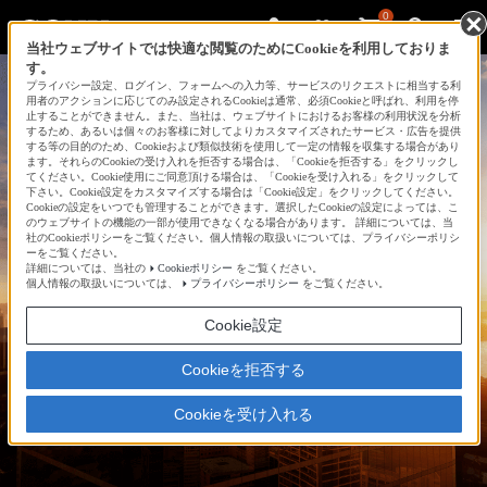
0
当社ウェブサイトでは快適な閲覧のためにCookieを利用しておりま
す。
プライバシー設定、ログイン、フォームへの入力等、サービスのリクエストに相当する利
用者のアクションに応じてのみ設定されるCookieは通常、必須Cookieと呼ばれ、利用を停
止することができません。また、当社は、ウェブサイトにおけるお客様の利用状況を分析
するため、あるいは個々のお客様に対してよりカスタマイズされたサービス・広告を提供
する等の目的のため、Cookieおよび類似技術を使用して一定の情報を収集する場合があり
ます。それらのCookieの受け入れを拒否する場合は、「Cookieを拒否する」をクリックし
てください。Cookie使用にご同意頂ける場合は、「Cookieを受け入れる」をクリックして
下さい。Cookie設定をカスタマイズする場合は「Cookie設定」をクリックしてください。
Cookieの設定をいつでも管理することができます。選択したCookieの設定によっては、こ
のウェブサイトの機能の一部が使用できなくなる場合があります。 詳細については、当
社のCookieポリシーをご覧ください。個人情報の取扱いについては、プライバシーポリシ
ーをご覧ください。
詳細については、当社の
Cookieポリシー
をご覧ください。
個人情報の取扱いについては、
プライバシーポリシー
をご覧ください。
Cookie設定
Cookieを拒否する
Cookieを受け入れる