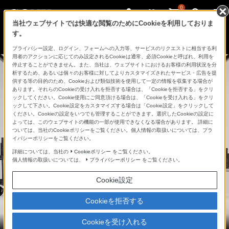
0
当社ウェブサイトでは快適な閲覧のためにCookieを利用しておりま
す。
プライバシー設定、ログイン、フォームへの入力等、サービスのリクエストに相当する利
用者のアクションに応じてのみ設定されるCookieは通常、必須Cookieと呼ばれ、利用を
停止することができません。また、当社は、ウェブサイトにおけるお客様の利用状況を分
析するため、あるいは個々のお客様に対してよりカスタマイズされたサービス・広告を提
供する等の目的のため、Cookieおよび類似技術を使用して一定の情報を収集する場合が
あります。それらのCookieの受け入れを拒否する場合は、「Cookieを拒否する」をクリ
ックしてください。Cookie使用にご同意頂ける場合は、「Cookieを受け入れる」をクリ
ックして下さい。Cookie設定をカスタマイズする場合は「Cookie設定」をクリックして
ください。Cookieの設定をいつでも管理することができます。選択したCookieの設定に
よっては、このウェブサイトの機能の一部が使用できなくなる場合があります。 詳細に
ついては、当社のCookieポリシーをご覧ください。個人情報の取扱いについては、プラ
イバシーポリシーをご覧ください。
詳細については、当社の
Cookieポリシー
をご覧ください。
個人情報の取扱いについては、
プライバシーポリシー
をご覧ください。
Cookie設定
Cookieを拒否する
Cookieを受け入れる