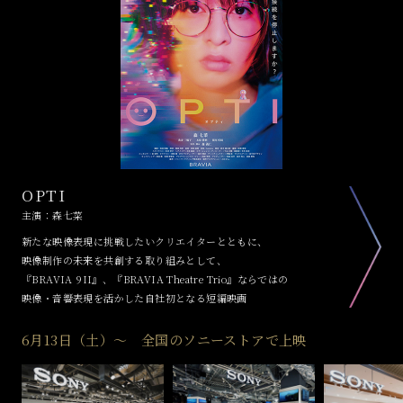
出演
森七菜（もり なな）
2001年8月31日生まれ。大分県出身。2016年に芸能界デビューを果たし、2019
年公開の新海誠監督作『天気の子』ヒロインの声優に抜擢されて注目を集め
OPTI
る。その後も、NHK連続テレビ小説「エール」をはじめ、ドラマ「この恋あ
たためますか」、「舞妓さんちのまかないさん」、「ひらやすみ」、映画『ラ
主演：森七菜
ストレター』、『フロントライン』、『秒速5センチメートル』など立て続け
新たな映像表現に挑戦したいクリエイターとともに、
に話題作に出演。『国宝』では第49回日本アカデミー賞優秀助演女優賞に輝
映像制作の未来を共創する取り組みとして、
いた。現在、主演作『炎上』が公開中。
『BRAVIA 9II』、『BRAVIA Theatre Trio』ならではの
映像・音響表現を活かした自社初となる短編映画
6月13日（土）～ 全国のソニーストアで上映
監督プロフィール
森義仁（もり よしひろ）