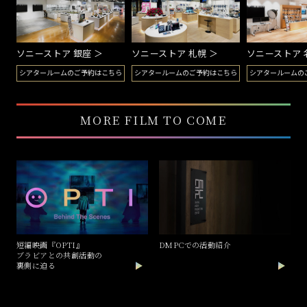
映画の助監督を経て、サカナクションのMVで監督キャリアをスタート。CM
の演出を手がけるようになり、NTTドコモのCMでカンヌライオンズ・ゴール
ソニーストア 銀座 ＞
ソニーストア 札幌 ＞
ソニーストア 
ドを受賞。以降、嵐、AKB48、欅坂46、amazarashi、神聖かまってちゃん、
シアタールームのご予約はこちら
シアタールームのご予約はこちら
シアタールームの
マカロニえんぴつなど、ジャンルを越えて様々なアーティストのMVを撮り続
けながら、大企業のCMも数多く演出。Netflix映画『ボクたちはみんな大人に
なれなかった』も手がける。国内外の主要賞を多数受賞しながら、ボーダレス
MORE FILM TO COME
に映像業界の第一線を走り続けている。
短編映画『OPTI』
DMPCでの活動紹介
ブラビアとの共創活動の
裏側に迫る