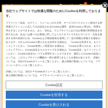
0
当社ウェブサイトでは快適な閲覧のためにCookieを利用しておりま
テレビ ブラビア
す。
プライバシー設定、ログイン、フォームへの入力等、サービスのリクエストに相当する利
ハイビジョン液晶テレビ
用者のアクションに応じてのみ設定されるCookieは通常、必須Cookieと呼ばれ、利用を
W500Cシリーズ
停止することができません。また、当社は、ウェブサイトにおけるお客様の利用状況を分
析するため、あるいは個々のお客様に対してよりカスタマイズされたサービス・広告を提
生産完了
DISCONTINUED
供する等の目的のため、Cookieおよび類似技術を使用して一定の情報を収集する場合が
あります。それらのCookieの受け入れを拒否する場合は、「Cookieを拒否する」をクリ
ックしてください。Cookie使用にご同意頂ける場合は、「Cookieを受け入れる」をクリ
ックして下さい。Cookie設定をカスタマイズする場合は「Cookie設定」をクリックして
ください。Cookieの設定をいつでも管理することができます。選択したCookieの設定に
よっては、このウェブサイトの機能の一部が使用できなくなる場合があります。 詳細に
ついては、当社のCookieポリシーをご覧ください。個人情報の取扱いについては、プラ
イバシーポリシーをご覧ください。
詳細については、当社の
Cookieポリシー
をご覧ください。
個人情報の取扱いについては、
プライバシーポリシー
をご覧ください。
Cookie設定
Cookieを拒否する
Cookieを受け入れる