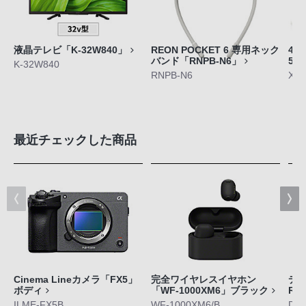
液晶テレビ「K-32W840」
REON POCKET 6 専用ネック
4K
バンド「RNPB-N6」
55
K-32W840
RNPB-N6
XRJ
最近チェックした商品
Cinema Lineカメラ「FX5」
完全ワイヤレスイヤホン
デジ
ボディ
「WF-1000XM6」ブラック
RX
ILME-FX5B
WF-1000XM6/B
DS