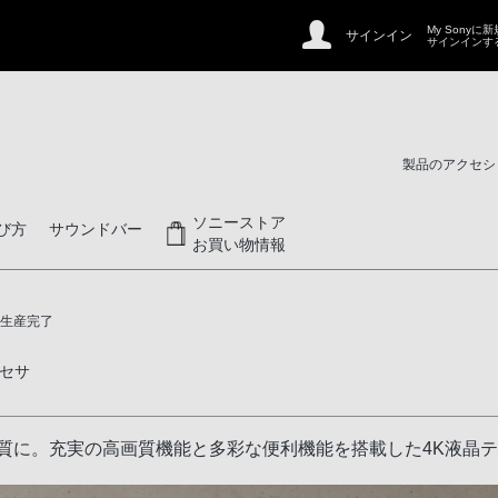
My Sonyに
サインイン
サインインす
製品のアクセシ
ソニーストア
び方
サウンドバー
お買い物情報
生産完了
セサ
質に。充実の高画質機能と多彩な便利機能を搭載した4K液晶