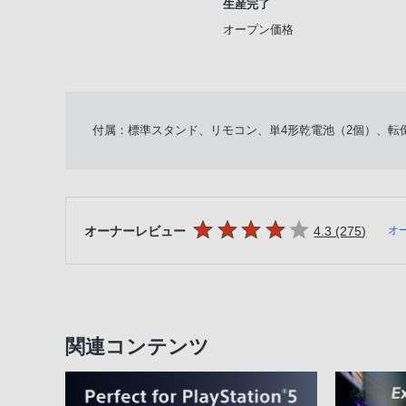
生産完了
オープン価格
付属：標準スタンド、リモコン、単4形乾電池（2個）、転
5つの星のうち
件のレ
オーナーレビュー
4.3 (275
)
オ
関連コンテンツ