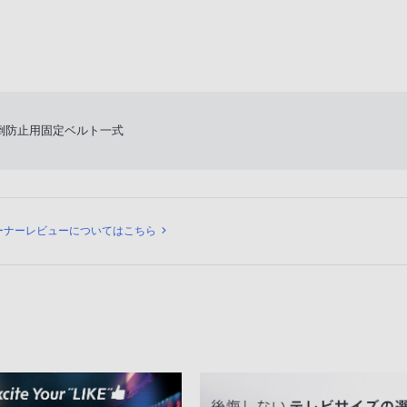
倒防止用固定ベルト一式
ビュー
ーナーレビューについてはこちら