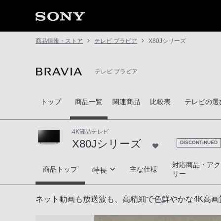
商品情報・ストア
テレビ ブラビア
X80Jシリーズ
テレビ ブラビア
トップ
商品一覧
関連商品
比較表
テレビの選
4K液晶テレビ
X80Jシリーズ
DISCONTINUED
対応商品・アク
X80Jシリーズ
商品トップ
主な仕様
特長
リー
高画質
ネット動画も放送波も、高精細で色鮮やかな4K高画
高音質