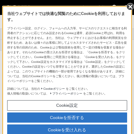
法人のお客様
当社ウェブサイトでは快適な閲覧のためにCookieを利用しておりま
す。
[法人向け] カメラ
プライバシー設定、ログイン、フォームへの入力等、サービスのリクエストに相当する利
用者のアクションに応じてのみ設定されるCookieは通常、必須Cookieと呼ばれ、利用を
トップ
おすすめ商品
導入事例
選べるサポート
停止することができません。また、当社は、ウェブサイトにおけるお客様の利用状況を分
析するため、あるいは個々のお客様に対してよりカスタマイズされたサービス・広告を提
お役立ち情報
お問い合わせ
供する等の目的のため、Cookieおよび類似技術を使用して一定の情報を収集する場合が
あります。それらのCookieの受け入れを拒否する場合は、「Cookieを拒否する」をクリ
ックしてください。Cookie使用にご同意頂ける場合は、「Cookieを受け入れる」をクリ
お知らせ
ックして下さい。Cookie設定をカスタマイズする場合は「Cookie設定」をクリックして
ください。Cookieの設定をいつでも管理することができます。選択したCookieの設定に
よっては、このウェブサイトの機能の一部が使用できなくなる場合があります。 詳細に
2026年
ついては、当社のCookieポリシーをご覧ください。個人情報の取扱いについては、プラ
イバシーポリシーをご覧ください。
詳細については、当社の
Cookieポリシー
をご覧ください。
個人情報の取扱いについては、
プライバシーポリシー
をご覧ください。
2026年8月4日
Cookie設定
【ニュースリリース】小型・軽量設計による優れた機動性と高画
Cookieを拒否する
質を両立 超望遠撮影を手軽に楽しめるズームレンズ『FE 100-
400mm F5.6-8 OSS』発売
Cookieを受け入れる