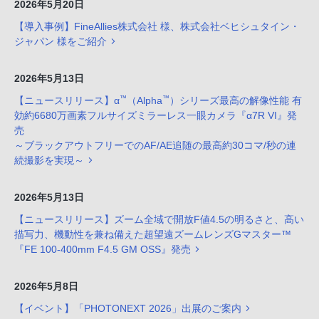
2026年5月20日
【導入事例】FineAllies株式会社 様、株式会社ベヒシュタイン・
ジャパン 様をご紹介
2026年5月13日
™
™
【ニュースリリース】α
（Alpha
）シリーズ最高の解像性能 有
効約6680万画素フルサイズミラーレス一眼カメラ『α7R VI』発
売
～ブラックアウトフリーでのAF/AE追随の最高約30コマ/秒の連
続撮影を実現～
2026年5月13日
【ニュースリリース】ズーム全域で開放F値4.5の明るさと、高い
描写力、機動性を兼ね備えた超望遠ズームレンズGマスター™
『FE 100-400mm F4.5 GM OSS』発売
2026年5月8日
【イベント】「PHOTONEXT 2026」出展のご案内