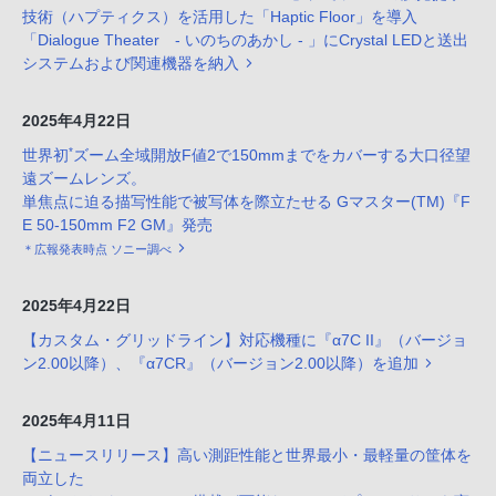
技術（ハプティクス）を活用した「Haptic Floor」を導入
「Dialogue Theater - いのちのあかし - 」にCrystal LEDと送出
システムおよび関連機器を納入
2025年4月22日
*
世界初
ズーム全域開放F値2で150mmまでをカバーする大口径望
遠ズームレンズ。
単焦点に迫る描写性能で被写体を際立たせる Gマスター(TM)『F
E 50-150mm F2 GM』発売
＊広報発表時点 ソニー調べ
2025年4月22日
【カスタム・グリッドライン】対応機種に『α7C II』（バージョ
ン2.00以降）、『α7CR』（バージョン2.00以降）を追加
2025年4月11日
【ニュースリリース】高い測距性能と世界最小・最軽量の筐体を
両立した