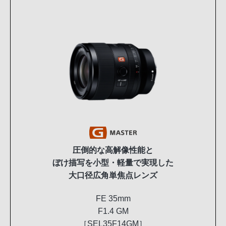
圧倒的な高解像性能と
ぼけ描写を小型・軽量で実現した
大口径広角単焦点レンズ
FE 35mm
F1.4 GM
［SEL35F14GM］