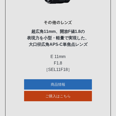
超広角11mm、開放F値1.8の
表現力を小型・軽量で実現した、
大口径広角APS-C単焦点レンズ
E 11mm
F1.8
［SEL11F18］
商品情報
ご購入はこちら