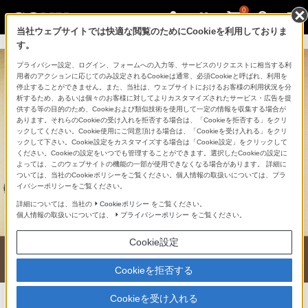
0
当社ウェブサイトでは快適な閲覧のためにCookieを利用しておりま
す。
プライバシー設定、ログイン、フォームへの入力等、サービスのリクエストに相当する利
用者のアクションに応じてのみ設定されるCookieは通常、必須Cookieと呼ばれ、利用を
停止することができません。また、当社は、ウェブサイトにおけるお客様の利用状況を分
析するため、あるいは個々のお客様に対してよりカスタマイズされたサービス・広告を提
供する等の目的のため、Cookieおよび類似技術を使用して一定の情報を収集する場合が
あります。それらのCookieの受け入れを拒否する場合は、「Cookieを拒否する」をクリ
ックしてください。Cookie使用にご同意頂ける場合は、「Cookieを受け入れる」をクリ
ックして下さい。Cookie設定をカスタマイズする場合は「Cookie設定」をクリックして
ください。Cookieの設定をいつでも管理することができます。選択したCookieの設定に
よっては、このウェブサイトの機能の一部が使用できなくなる場合があります。 詳細に
ついては、当社のCookieポリシーをご覧ください。個人情報の取扱いについては、プラ
イバシーポリシーをご覧ください。
詳細については、当社の
Cookieポリシー
をご覧ください。
個人情報の取扱いについては、
プライバシーポリシー
をご覧ください。
Cookie設定
Cookieを拒否する
Cookieを受け入れる