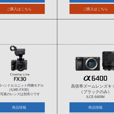
ご購入はこちら
ご購入はこちら
LRハンドルユニット同梱モデル
高倍率ズームレンズキ
［ILME-FX30］
（ブラックのみ）
※写真のレンズは別売りです
ILCE-6400M
商品情報
商品情報