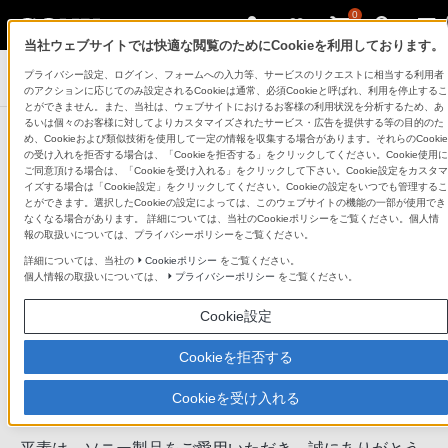
0
当社ウェブサイトでは快適な閲覧のためにCookieを利用しております。
プライバシー設定、ログイン、フォームへの入力等、サービスのリクエストに相当する利用者
デジタルスチルカメラ Cyber-shot
のアクションに応じてのみ設定されるCookieは通常、必須Cookieと呼ばれ、利用を停止するこ
とができません。また、当社は、ウェブサイトにおけるお客様の利用状況を分析するため、あ
るいは個々のお客様に対してよりカスタマイズされたサービス・広告を提供する等の目的のた
お知らせ
め、Cookieおよび類似技術を使用して一定の情報を収集する場合があります。それらのCookie
お知らせ一覧に戻る
の受け入れを拒否する場合は、「Cookieを拒否する」をクリックしてください。Cookie使用に
ご同意頂ける場合は、「Cookieを受け入れる」をクリックして下さい。Cookie設定をカスタマ
イズする場合は「Cookie設定」をクリックしてください。Cookieの設定をいつでも管理するこ
とができます。選択したCookieの設定によっては、このウェブサイトの機能の一部が使用でき
2018年8月10日
なくなる場合があります。 詳細については、当社のCookieポリシーをご覧ください。個人情
報の取扱いについては、プライバシーポリシーをご覧ください。
ソニーマーケティング株式会社
詳細については、当社の
Cookieポリシー
をご覧ください。
個人情報の取扱いについては、
プライバシーポリシー
をご覧ください。
デジタルスチルカメラ
Cookie設定
「DSC-
RX100M3/RX100M4/RX100M5/RX100M5A/RX100
Cookieを拒否する
一部の商品仕様数値について誤記訂正のお知らせ
Cookieを受け入れる