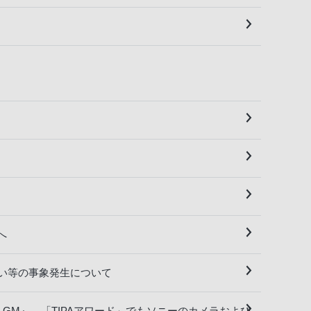
様へ
い等の事象発生について
.4 GM』。「TIPAアワード」でもソニーのカメラおよび