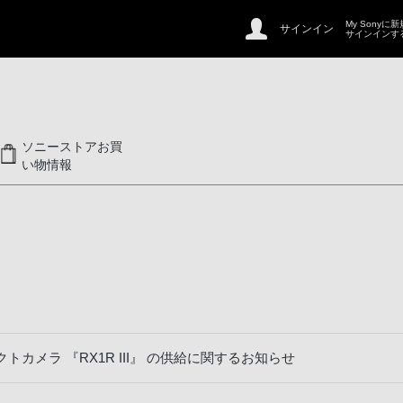
My Sonyに
サインイン
サインインす
ソニーストアお買
い物情報
カメラ 『RX1R III』 の供給に関するお知らせ