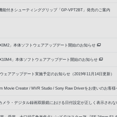
能付きシューティンググリップ「GP-VPT2BT」発売のご案内
RX0M2」本体ソフトウェアアップデート開始のお知らせ
RX10M4」本体ソフトウェアアップデート開始のお知らせ
フトウェアアップデート実施予定のお知らせ（2019年11月14日更新）
 Cam Movie Creator / MVR Studio / Sony Raw Driverをお使いのお客
カメラ・デジタル録画双眼鏡における日付設定が正しく表示されな
賞」受賞 大口径広角単焦点レンズ Gマスター™ 『FE 24mm F1