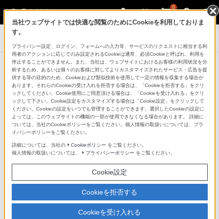
0
当社ウェブサイトでは快適な閲覧のためにCookieを利用しておりま
す。
デジタルスチルカメラ Cyber-shot
プライバシー設定、ログイン、フォームへの入力等、サービスのリクエストに相当する利
用者のアクションに応じてのみ設定されるCookieは通常、必須Cookieと呼ばれ、利用を
停止することができません。また、当社は、ウェブサイトにおけるお客様の利用状況を分
お知らせ
析するため、あるいは個々のお客様に対してよりカスタマイズされたサービス・広告を提
お知らせ一覧に戻る
供する等の目的のため、Cookieおよび類似技術を使用して一定の情報を収集する場合が
あります。それらのCookieの受け入れを拒否する場合は、「Cookieを拒否する」をクリ
ックしてください。Cookie使用にご同意頂ける場合は、「Cookieを受け入れる」をクリ
2018年8月10日
ックして下さい。Cookie設定をカスタマイズする場合は「Cookie設定」をクリックして
ください。Cookieの設定をいつでも管理することができます。選択したCookieの設定に
よっては、このウェブサイトの機能の一部が使用できなくなる場合があります。 詳細に
ついては、当社のCookieポリシーをご覧ください。個人情報の取扱いについては、プラ
ソニー株式会社
イバシーポリシーをご覧ください。
ソニーマーケティング株式会社
詳細については、当社の
Cookieポリシー
をご覧ください。
個人情報の取扱いについては、
プライバシーポリシー
をご覧ください。
お客様各位
Cookie設定
デジタルスチルカメラ サイバーショット用アクセ
Cookieを拒否する
サリー
シューティンググリップ「VCT-SGR1」発売日決
Cookieを受け入れる