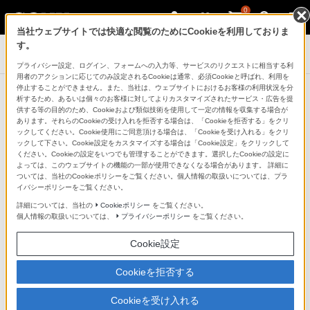
0
当社ウェブサイトでは快適な閲覧のためにCookieを利用しておりま
す。
デジタルスチルカメラ Cyber-shot
プライバシー設定、ログイン、フォームへの入力等、サービスのリクエストに相当する利
用者のアクションに応じてのみ設定されるCookieは通常、必須Cookieと呼ばれ、利用を
停止することができません。また、当社は、ウェブサイトにおけるお客様の利用状況を分
お知らせ
析するため、あるいは個々のお客様に対してよりカスタマイズされたサービス・広告を提
お知らせ一覧に戻る
供する等の目的のため、Cookieおよび類似技術を使用して一定の情報を収集する場合が
あります。それらのCookieの受け入れを拒否する場合は、「Cookieを拒否する」をクリ
ックしてください。Cookie使用にご同意頂ける場合は、「Cookieを受け入れる」をクリ
2018年10月4日
ックして下さい。Cookie設定をカスタマイズする場合は「Cookie設定」をクリックして
ください。Cookieの設定をいつでも管理することができます。選択したCookieの設定に
よっては、このウェブサイトの機能の一部が使用できなくなる場合があります。 詳細に
ついては、当社のCookieポリシーをご覧ください。個人情報の取扱いについては、プラ
ソニー株式会社
イバシーポリシーをご覧ください。
ソニーイメージングプロダクツ＆ソリューションズ株式
詳細については、当社の
Cookieポリシー
をご覧ください。
会社
個人情報の取扱いについては、
プライバシーポリシー
をご覧ください。
ソニーマーケティング株式会社
Cookie設定
お客様各位
Cookieを拒否する
PlayMemories HomeおよびAction Cam Movie
Cookieを受け入れる