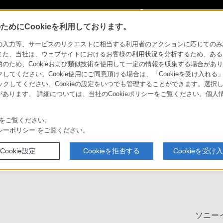
My Sonyに
サインイン
サインインす
めにCookieを利用しております。
力等、サービスのリクエストに相当する利用者のアクションに応じてのみ設定され
また、当社は、ウェブサイトにおけるお客様の利用状況を分析するため、ある
ため、Cookieおよび類似技術を使用して一定の情報を収集する場合がありま
クしてください。Cookie使用にご同意頂ける場合は、「Cookieを受け入れる
リックしてください。Cookieの設定をいつでも管理することができます。選択し
あります。 詳細については、当社のCookieポリシーをご覧ください。個
ソニーストア
お買い物情報
をご覧ください。
シーポリシー
をご覧ください。
Cookie設定
Cookieを拒否する
Cookieを受け
ソニー