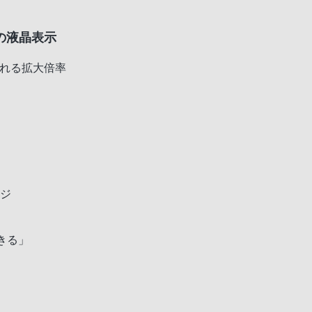
の液晶表示
される拡大倍率
ージ
できる」