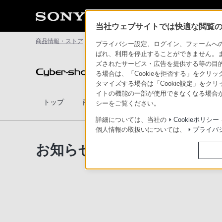
当社ウェブサイトでは快適な閲覧のた
商品情報・ストア
サイバーショット
お知らせ
プライバシー設定、ログイン、フォームへの入
ばれ、利用を停止することができません。
ズされたサービス・広告を提供する等の目的の
デジタルスチルカメラ Cyber-shot
る場合は、「Cookieを拒否する」をクリッ
タマイズする場合は「Cookie設定」をク
イトの機能の一部が使用できなくなる場合が
トップ
商品一覧
アクセサリー
比較表
シーをご覧ください。
詳細については、当社の
Cookieポリシー
個人情報の取扱いについては、
プライバ
お知らせ