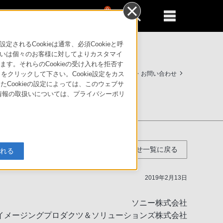
0
新規登録
るともっと便利に
るCookieは通常、必須Cookieと呼
いは個々のお客様に対してよりカスタマイ
す。それらのCookieの受け入れを拒否す
法人のお客様はこちら
サポート・お問い合わせ
」をクリックして下さい。Cookie設定をカス
たCookieの設定によっては、このウェブサ
人情報の取扱いについては、プライバシーポリ
お知らせ一覧に戻る
入れる
2019年2月13日
ソニー株式会社
イメージングプロダクツ＆ソリューションズ株式会社