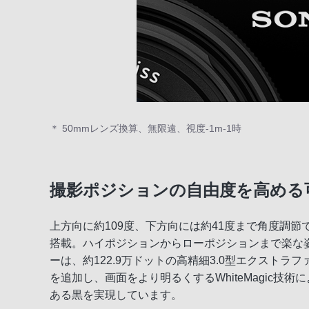
＊ 50mmレンズ換算、無限遠、視度-1m-1時
撮影ポジションの自由度を高める
上方向に約109度、下方向には約41度まで角度調
搭載。ハイポジションからローポジションまで楽な
ーは、約122.9万ドットの高精細3.0型エクストラ
を追加し、画面をより明るくするWhiteMagic技
ある黒を実現しています。