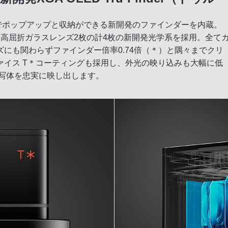
チでポップアップと収納ができる新開発のファインダーを内蔵。
高屈折ガラスレンズ2枚の計4枚の新開発光学系を採用。全て
にも関わらずファインダー倍率0.74倍（＊）と隅々までクリ
イス T＊コーティングも採用し、外光の映り込みも大幅に低
被写体を忠実に映し出します。