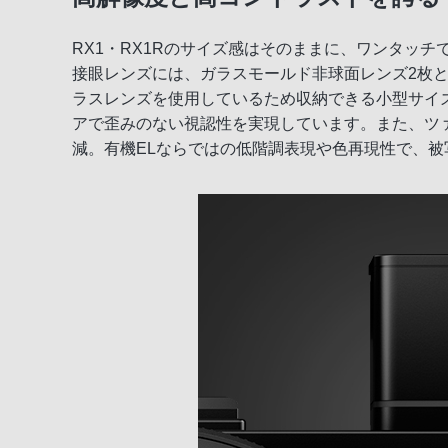
RX1・RX1Rのサイズ感はそのままに、ワンタッ
表現へのこだわりに 応える操作性
接眼レンズには、ガラスモールド非球面レンズ2枚と
豊富な撮影機能
ラスレンズを使用しているため収納できる小型サイズ
アで歪みのない視認性を実現しています。また、ツァ
充実の基本性能
減。有機ELならではの低階調表現や色再現性で、
優れた拡張性
撮影後も思いのままに活用