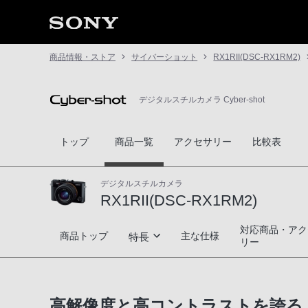
商品情報・ストア
サイバーショット
RX1RII(DSC-RX1RM2)
デジタルスチルカメラ Cyber-shot
トップ
商品一覧
アクセサリー
比較表
デジタルスチルカメラ
RX1RII(DSC-RX1RM2)
対応商品・アク
RX1RII(DSC-RX1RM2)
商品トップ
主な仕様
特長
リー
レンズ一体型による究極の高画質
高解像度と高コントラストを誇る 新開
光学式可変ローパスフィルターとファスト