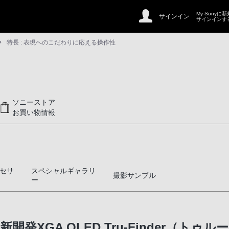
My Sonyに
サインイン
サインインす
特長 : 表現へのこだわりに 応える操作性
ソニーストア
お買い物情報
セサ
スペシャルギャラリ
撮影サンプル
ー
発XGA OLED Tru-Finder（トゥ
ハイブリットAF