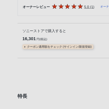
5つの星のうち
件のレビ
オーナーレビュー
5.0 (1
)
オー
ソニーストアで購入すると
16,301
円(税込)
クーポン適用額をチェック (サインイン/新規登録)
特長