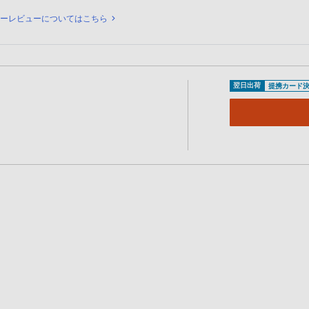
ュー
ナーレビューについてはこちら
翌日出荷
提携カード決