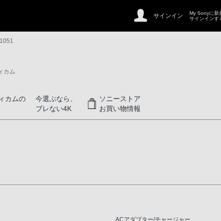
My Sonyに
サインイン
サインインす
1051
ィカム
ィカムの
今選ぶなら、
ソニーストア
ブレない4K
お買い物情報
ACアダプター/チャージャー