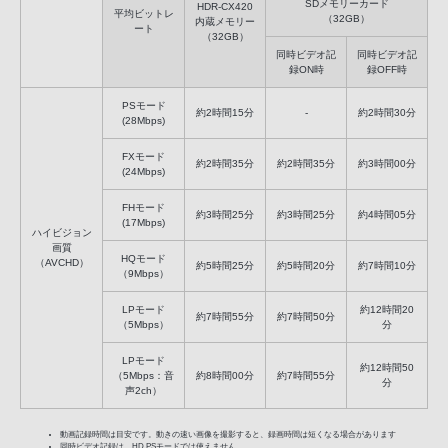
SDメモリーカード
HDR-CX420
平均ビットレ
（32GB）
内蔵メモリー
ート
（32GB）
同時ビデオ記
同時ビデオ記
録ON時
録OFF時
PSモード
約2時間15分
-
約2時間30分
(28Mbps)
FXモード
約2時間35分
約2時間35分
約3時間00分
(24Mbps)
FHモード
約3時間25分
約3時間25分
約4時間05分
(17Mbps)
ハイビジョン
画質
HQモード
（AVCHD）
約5時間25分
約5時間20分
約7時間10分
（9Mbps）
LPモード
約12時間20
約7時間55分
約7時間50分
（5Mbps）
分
LPモード
約12時間50
（5Mbps：音
約8時間00分
約7時間55分
分
声2ch）
動画記録時間は目安です。動きの速い画像を撮影すると、録画時間は短くなる場合があります
同時ビデオ記録は、HD PSモードでは使えません