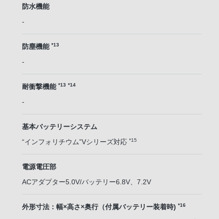
防水機能
-
*13
防塵機能
-
*13
*14
耐衝撃機能
-
基本バッテリーシステム
*15
“インフォリチウム”Vシリーズ対応
電源電圧部
ACアダプター5.0V/バッテリー6.8V、7.2V
*16
外形寸法：幅×高さ×奥行（付属バッテリー装着時)