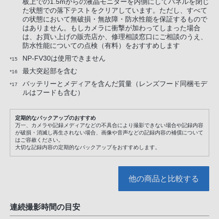
板上での1.5mからの液晶モニターを内側にしてパネルを閉じ
た状態での落下テストをクリアしています。ただし、すべて
の状態において無破損・無故障・防水性能を保証するもので
はありません。もしカメラに衝撃が加わってしまった場合
は、お買い上げの販売店か、修理相談窓口にご相談のうえ、
防水性能についての点検（有料）をおすすめします
NP-FV30は使用できません
*15
最大突起部を含む
*16
バッテリーとメディアを含んだ質量（レンズフード同梱モデ
*17
ルはフードも含む）
定期的なバックアップのおすすめ
万一、カメラや記録メディアなどの不具合により撮影できない場合や記録内容
が破損・消滅し再生されない場合、画像や音声などの記録内容の補償について
はご容赦ください。
大切な記録内容の定期的なバックアップをおすすめします。
他の商品と比較する
連続撮影時間の目安