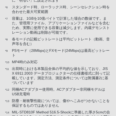
に「明るい」に設定されます
スタンダード時、ローラックス時、シーンセレクション時を
*6
合わせた最大可変範囲
容量は、1GBを10億バイトで計算した場合の数値です。ま
*7
た、管理用ファイル、アプリケーションファイルなどを含む
ため、実際に使用できる容量は減少します。内蔵デモンスト
レーション動画は削除が可能です。
各モードの記載ビットレートは平均ビットレート（動画、音
*8
声等を含む）
PSモード（28Mbps)とFXモード(24Mbps)は最高ビットレー
*9
ト
MP4時のみ対応
*10
出荷時における本製品全体の平均的な値を示しており、JIS
*11
X 6911:2003 データプロジェクターの仕様書様式に則って記
載しています。測定方法、測定条件については附属書2に基
づいています
同梱ACアダプター使用時。ACアダプター非同梱モデルは
*12
USB充電時
防塵・耐衝撃性能については、傷やへこみがつかないことを
*13
保証するものではありません
MIL-STD810F Method 516.5-Shockに準拠した厚さ5cmの合
*14