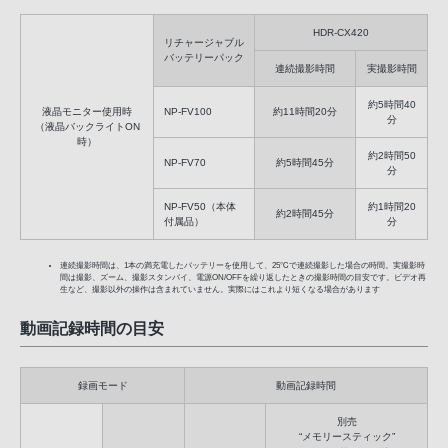
HDR-CX420
リチャージャブル
バッテリーパック
連続撮影時間
実撮影時間
約5時間40
液晶モニター使用時
NP-FV100
約11時間20分
分
（液晶バックライトON
時）
約2時間50
NP-FV70
約5時間45分
分
NP-FV50（本体
約1時間20
約2時間45分
付属品）
分
連続撮影時間は、1本の満充電したバッテリーを使用して、25℃で連続撮影した場合の時間。実撮影時
間は撮影、ズーム、撮影スタンバイ、電源ON/OFFを繰り返したときの撮影時間の目安です。ビデオ再
生など、撮影以外の操作は含まれていません。実際にはこれより短くなる場合があります
動画記録時間の目安
録画モード
動画記録時間
別売
“メモリースティック”