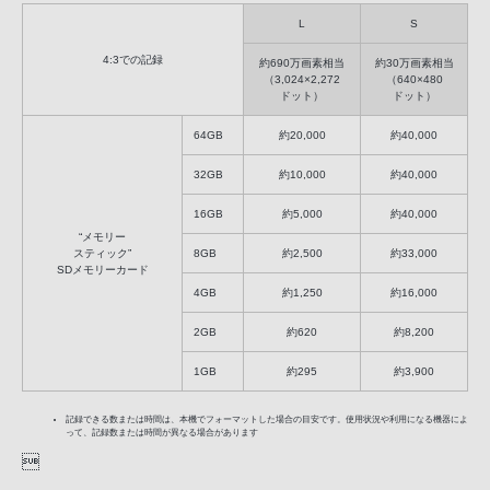
L
S
4:3での記録
約690万画素相当
約30万画素相当
（3,024×2,272
（640×480
ドット）
ドット）
64GB
約20,000
約40,000
32GB
約10,000
約40,000
16GB
約5,000
約40,000
“メモリー
スティック”
8GB
約2,500
約33,000
SDメモリーカード
4GB
約1,250
約16,000
2GB
約620
約8,200
1GB
約295
約3,900
記録できる数または時間は、本機でフォーマットした場合の目安です。使用状況や利用になる機器によ
って、記録数または時間が異なる場合があります
