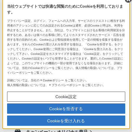
4Kハンディカムの上手な活用方法
当社ウェブサイトでは快適な閲覧のためにCookieを利用しておりま
初心者も上級者もこれでばっちり！4K
す。
ハンディカムの上手な活用方法
プライバシー設定、ログイン、フォームへの入力等、サービスのリクエストに相当する利
用者のアクションに応じてのみ設定されるCookieは通常、必須Cookieと呼ばれ、利用を
停止することができません。また、当社は、ウェブサイトにおけるお客様の利用状況を分
析するため、あるいは個々のお客様に対してよりカスタマイズされたサービス・広告を提
供する等の目的のため、Cookieおよび類似技術を使用して一定の情報を収集する場合が
あります。それらのCookieの受け入れを拒否する場合は、「Cookieを拒否する」をクリ
もっと見る
ックしてください。Cookie使用にご同意頂ける場合は、「Cookieを受け入れる」をクリ
ックして下さい。Cookie設定をカスタマイズする場合は「Cookie設定」をクリックして
ください。Cookieの設定をいつでも管理することができます。選択したCookieの設定に
よっては、このウェブサイトの機能の一部が使用できなくなる場合があります。 詳細に
ついては、当社のCookieポリシーをご覧ください。個人情報の取扱いについては、プラ
イバシーポリシーをご覧ください。
詳細については、当社の
Cookieポリシー
をご覧ください。
個人情報の取扱いについては、
プライバシーポリシー
をご覧ください。
Cookie設定
ソニーストア
Cookieを拒否する
ソニーの直営店「ソニーストア」では、オリジナル商品、長期保証な
ど豊富なサービスや特典をご提供しています。
Cookieを受け入れる
ソニーストアお買い物情報
キャンペーン・オリジナル商品