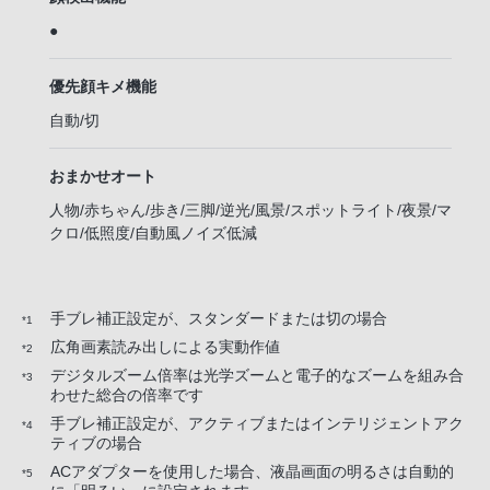
●
優先顔キメ機能
自動/切
おまかせオート
人物/赤ちゃん/歩き/三脚/逆光/風景/スポットライト/夜景/マ
クロ/低照度/自動風ノイズ低減
手ブレ補正設定が、スタンダードまたは切の場合
*1
広角画素読み出しによる実動作値
*2
デジタルズーム倍率は光学ズームと電子的なズームを組み合
*3
わせた総合の倍率です
手ブレ補正設定が、アクティブまたはインテリジェントアク
*4
ティブの場合
ACアダプターを使用した場合、液晶画面の明るさは自動的
*5