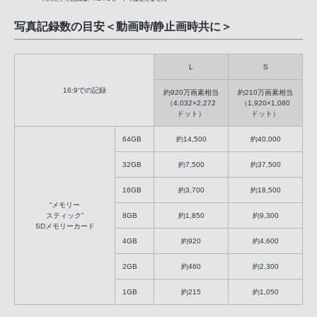
写真記録数の目安＜動画時/静止画時共に＞
L
S
16:9での記録
約920万画素相当
約210万画素相当
（4,032×2,272
（1,920×1,080
ドット）
ドット）
64GB
約14,500
約40,000
32GB
約7,500
約37,500
16GB
約3,700
約18,500
“メモリー
スティック”
8GB
約1,850
約9,300
SDメモリーカード
4GB
約920
約4,600
2GB
約460
約2,300
1GB
約215
約1,050