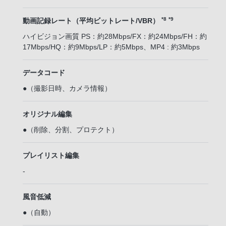
*8
*9
動画記録レート（平均ビットレート/VBR）
ハイビジョン画質 PS：約28Mbps/FX：約24Mbps/FH：約
17Mbps/HQ：約9Mbps/LP：約5Mbps、MP4 : 約3Mbps
データコード
●（撮影日時、カメラ情報）
オリジナル編集
●（削除、分割、プロテクト）
プレイリスト編集
-
風音低減
●（自動）