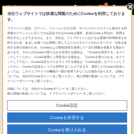
0
当社ウェブサイトでは快適な閲覧のためにCookieを利用しておりま
デジタルビデオカメラ ハンディカム
す。
プライバシー設定、ログイン、フォームへの入力等、サービスのリクエストに相当する利
デジタルHDビデオカメラレコーダー
用者のアクションに応じてのみ設定されるCookieは通常、必須Cookieと呼ばれ、利用を
HDR-CX485
停止することができません。また、当社は、ウェブサイトにおけるお客様の利用状況を分
析するため、あるいは個々のお客様に対してよりカスタマイズされたサービス・広告を提
供する等の目的のため、Cookieおよび類似技術を使用して一定の情報を収集する場合が
あります。それらのCookieの受け入れを拒否する場合は、「Cookieを拒否する」をクリ
ックしてください。Cookie使用にご同意頂ける場合は、「Cookieを受け入れる」をクリ
ックして下さい。Cookie設定をカスタマイズする場合は「Cookie設定」をクリックして
ハイビジョンも長時間記録、大容量
ください。Cookieの設定をいつでも管理することができます。選択したCookieの設定に
よっては、このウェブサイトの機能の一部が使用できなくなる場合があります。 詳細に
32GBの内蔵メモリー
ついては、当社のCookieポリシーをご覧ください。個人情報の取扱いについては、プラ
イバシーポリシーをご覧ください。
詳細については、当社の
Cookieポリシー
をご覧ください。
個人情報の取扱いについては、
プライバシーポリシー
をご覧ください。
Cookie設定
Cookieを拒否する
Cookieを受け入れる