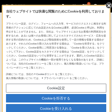
0
当社ウェブサイトでは快適な閲覧のためにCookieを利用しておりま
デジタルビデオカメラ ハンディカム
す。
プライバシー設定、ログイン、フォームへの入力等、サービスのリクエストに相当する利
デジタルHDビデオカメラレコーダー
用者のアクションに応じてのみ設定されるCookieは通常、必須Cookieと呼ばれ、利用を
HDR-PJ675
停止することができません。また、当社は、ウェブサイトにおけるお客様の利用状況を分
析するため、あるいは個々のお客様に対してよりカスタマイズされたサービス・広告を提
供する等の目的のため、Cookieおよび類似技術を使用して一定の情報を収集する場合が
あります。それらのCookieの受け入れを拒否する場合は、「Cookieを拒否する」をクリ
ックしてください。Cookie使用にご同意頂ける場合は、「Cookieを受け入れる」をクリ
ックして下さい。Cookie設定をカスタマイズする場合は「Cookie設定」をクリックして
180シーンを見分けて、自動的に鮮や
ください。Cookieの設定をいつでも管理することができます。選択したCookieの設定に
よっては、このウェブサイトの機能の一部が使用できなくなる場合があります。 詳細に
かに「おまかせオート」
ついては、当社のCookieポリシーをご覧ください。個人情報の取扱いについては、プラ
イバシーポリシーをご覧ください。
詳細については、当社の
Cookieポリシー
をご覧ください。
「顔」「シーン」「揺れ」「屋内・屋外」の4つの要素
個人情報の取扱いについては、
プライバシーポリシー
をご覧ください。
に加えて、カメラが自動で風のノイズを検知する「風ノ
Cookie設定
イズ」の5つの要素から撮影シーンを認識。180通りの組
み合わせの中から、撮影状況に合わせた最適な映像が取
Cookieを拒否する
れるように自動設定。いつでもだれでも、美しい映像が
Cookieを受け入れる
残せます。