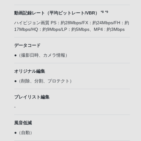
*8
*9
動画記録レート（平均ビットレート/VBR）
ハイビジョン画質 PS：約28Mbps/FX：約24Mbps/FH：約
17Mbps/HQ：約9Mbps/LP：約5Mbps、MP4 : 約3Mbps
データコード
●（撮影日時、カメラ情報）
オリジナル編集
●（削除、分割、プロテクト）
プレイリスト編集
-
風音低減
●（自動）