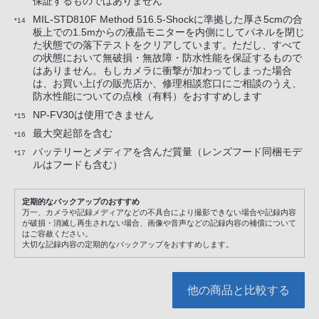
保証するものではありません
MIL-STD810F Method 516.5-Shockに準拠した厚さ5cmの合
*14
板上での1.5mからの液晶モニターを内側にしてパネルを閉じ
た状態での落下テストをクリアしています。ただし、すべて
の状態において無破損・無故障・防水性能を保証するもので
はありません。もしカメラに衝撃が加わってしまった場合
は、お買い上げの販売店か、修理相談窓口にご相談のうえ、
防水性能についての点検（有料）をおすすめします
NP-FV30は使用できません
*15
最大突起部を含む
*16
バッテリーとメディアを含んだ質量（レンズフード同梱モデ
*17
ルはフードも含む）
定期的なバックアップのおすすめ
万一、カメラや記録メディアなどの不具合により撮影できない場合や記録内容
が破損・消滅し再生されない場合、画像や音声などの記録内容の補償について
はご容赦ください。
大切な記録内容の定期的なバックアップをおすすめします。
他の商品と比較する