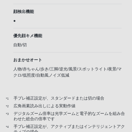
顔検出機能
●
優先顔キメ機能
自動/切
おまかせオート
人物/赤ちゃん/歩き/三脚/逆光/風景/スポットライト/夜景/マ
クロ/低照度/自動風ノイズ低減
手ブレ補正設定が、スタンダードまたは切の場合
*1
広角画素読み出しによる実動作値
*2
デジタルズーム倍率は光学ズームと電子的なズームを組み合
*3
わせた総合の倍率です
手ブレ補正設定が、アクティブまたはインテリジェントアク
*4
ティブの場合