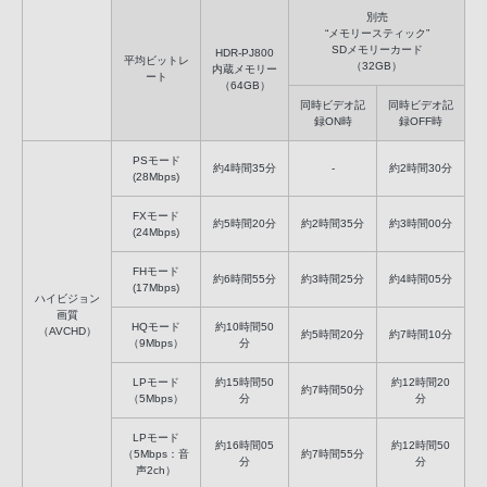
別売
“メモリースティック”
SDメモリーカード
HDR-PJ800
平均ビットレ
（32GB）
内蔵メモリー
ート
（64GB）
同時ビデオ記
同時ビデオ記
録ON時
録OFF時
PSモード
約4時間35分
-
約2時間30分
(28Mbps)
FXモード
約5時間20分
約2時間35分
約3時間00分
(24Mbps)
FHモード
約6時間55分
約3時間25分
約4時間05分
(17Mbps)
ハイビジョン
画質
HQモード
約10時間50
（AVCHD）
約5時間20分
約7時間10分
（9Mbps）
分
LPモード
約15時間50
約12時間20
約7時間50分
（5Mbps）
分
分
LPモード
約16時間05
約12時間50
（5Mbps：音
約7時間55分
分
分
声2ch）