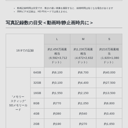
動画記録時間は目安です。動きの速い画像を撮影すると、録画時間は短くなる場合があります
同時ビデオ記録は、HD PSモードでは使えません
写真記録数の目安＜動画時/静止画時共に＞
L
M
S
約2,450万画素
約1,230万画素
約210万画素相
16:9での記録
相当
相当
当
（6,592×3,712
（4,672×2,632
（1,920×1,080
ドット）
ドット）
ドット）
64GB
約6,100
約8,700
約40,000
32GB
約3,100
約4,400
約27,500
16GB
約1,550
約2,150
約13,500
“メモリー
スティック”
8GB
約770
約1,050
約6,800
SDメモリーカ
ード
4GB
約380
約540
約3,400
2GB
約190
約270
約1,650