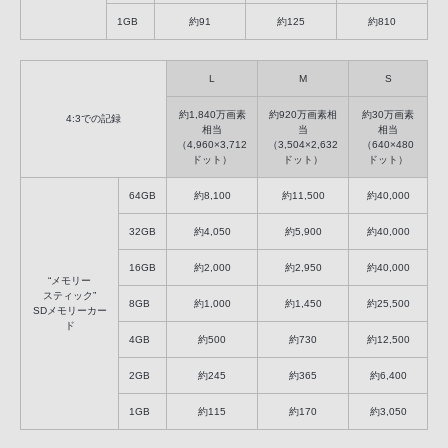
1GB
約91
約125
約810
L
M
S
約1,840万画素
約920万画素相
約30万画素
4:3での記録
相当
当
相当
（4,960×3,712
（3,504×2,632
（640×480
ドット）
ドット）
ドット）
64GB
約8,100
約11,500
約40,000
32GB
約4,050
約5,900
約40,000
16GB
約2,000
約2,950
約40,000
“メモリー
スティック”
8GB
約1,000
約1,450
約25,500
SDメモリーカー
ド
4GB
約500
約730
約12,500
2GB
約245
約365
約6,400
1GB
約115
約170
約3,050