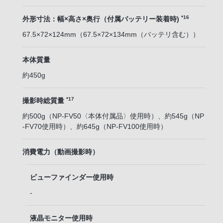
*16
外形寸法：幅×高さ×奥行（付属バッテリー装着時)
67.5×72×124mm（67.5×72×134mm（バッテリ含む））
本体質量
約450g
*17
撮影時総質量
約500g（NP-FV50〈本体付属品〉使用時）、約545g（NP
-FV70使用時）、約645g（NP-FV100使用時）
消費電力（動画撮影時）
ビューファインダー使用時
-
液晶モニター使用時