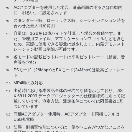
ACアダプターを使用した場合、液晶画面の明るさは自動的
*5
に「明るい」に設定されます
スタンダード時、ローラックス時、シーンセレクション時を
*6
合わせた最大可変範囲
容量は、1GBを10億バイトで計算した場合の数値です。ま
*7
た、管理用ファイル、アプリケーションファイルなどを含む
ため、実際に使用できる容量は減少します。内蔵デモンスト
レーション動画は削除が可能です。
各モードの記載ビットレートは平均ビットレート（動画、音
*8
声等を含む）
PSモード（28Mbps)とFXモード(24Mbps)は最高ビットレー
*9
ト
MP4時のみ対応
*10
出荷時における本製品全体の平均的な値を示しており、JIS
*11
X 6911:2003 データプロジェクターの仕様書様式に則って記
載しています。測定方法、測定条件については附属書2に基
づいています
同梱ACアダプター使用時。ACアダプター非同梱モデルは
*12
USB充電時
防塵・耐衝撃性能については、傷やへこみがつかないことを
*13