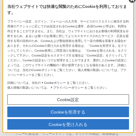
当社ウェブサイトでは快適な閲覧のためにCookieを利用しておりま
す。
プライバシー設定、ログイン、フォームへの入力等、サービスのリクエストに相当する利
4Kハンディカムの上手な活用方法
用者のアクションに応じてのみ設定されるCookieは通常、必須Cookieと呼ばれ、利用を
停止することができません。また、当社は、ウェブサイトにおけるお客様の利用状況を分
初心者も上級者もこれでばっちり！4K
析するため、あるいは個々のお客様に対してよりカスタマイズされたサービス・広告を提
ハンディカムの上手な活用方法
供する等の目的のため、Cookieおよび類似技術を使用して一定の情報を収集する場合が
あります。それらのCookieの受け入れを拒否する場合は、「Cookieを拒否する」をクリ
ックしてください。Cookie使用にご同意頂ける場合は、「Cookieを受け入れる」をクリ
ックして下さい。Cookie設定をカスタマイズする場合は「Cookie設定」をクリックして
ください。Cookieの設定をいつでも管理することができます。選択したCookieの設定に
よっては、このウェブサイトの機能の一部が使用できなくなる場合があります。 詳細に
もっと見る
ついては、当社のCookieポリシーをご覧ください。個人情報の取扱いについては、プラ
イバシーポリシーをご覧ください。
詳細については、当社の
Cookieポリシー
をご覧ください。
個人情報の取扱いについては、
プライバシーポリシー
をご覧ください。
Cookie設定
Cookieを拒否する
Cookieを受け入れる
ソニーストア
ソニーの直営店「ソニーストア」では、オリジナル商品、長期保証な