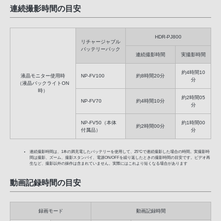
連続撮影時間の目安
HDR-PJ800
リチャージャブル
バッテリーパック
連続撮影時間
実撮影時間
約4時間10
液晶モニター使用時
NP-FV100
約8時間20分
分
（液晶バックライトON
時）
約2時間05
NP-FV70
約4時間10分
分
NP-FV50（本体
約1時間00
約2時間00分
付属品）
分
連続撮影時間は、1本の満充電したバッテリーを使用して、25℃で連続撮影した場合の時間。実撮影時
間は撮影、ズーム、撮影スタンバイ、電源ON/OFFを繰り返したときの撮影時間の目安です。ビデオ再
生など、撮影以外の操作は含まれていません。実際にはこれより短くなる場合があります
動画記録時間の目安
録画モード
動画記録時間