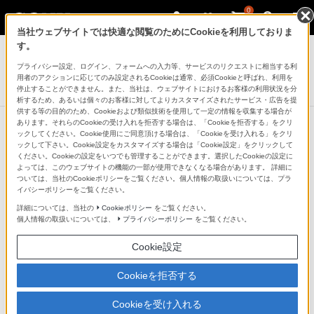
0
当社ウェブサイトでは快適な閲覧のためにCookieを利用しておりま
デジタルビデオカメラ ハンディカム
す。
プライバシー設定、ログイン、フォームへの入力等、サービスのリクエストに相当する利
ソフトキャリングケース
用者のアクションに応じてのみ設定されるCookieは通常、必須Cookieと呼ばれ、利用を
LCS-U11
停止することができません。また、当社は、ウェブサイトにおけるお客様の利用状況を分
析するため、あるいは個々のお客様に対してよりカスタマイズされたサービス・広告を提
供する等の目的のため、Cookieおよび類似技術を使用して一定の情報を収集する場合が
あります。それらのCookieの受け入れを拒否する場合は、「Cookieを拒否する」をクリ
ックしてください。Cookie使用にご同意頂ける場合は、「Cookieを受け入れる」をクリ
ックして下さい。Cookie設定をカスタマイズする場合は「Cookie設定」をクリックして
小型ながら豊富な収納
ください。Cookieの設定をいつでも管理することができます。選択したCookieの設定に
よっては、このウェブサイトの機能の一部が使用できなくなる場合があります。 詳細に
ついては、当社のCookieポリシーをご覧ください。個人情報の取扱いについては、プラ
豊富な収納力で“ハンディカム”とアクセサリー
イバシーポリシーをご覧ください。
詳細については、当社の
Cookieポリシー
をご覧ください。
を収納
個人情報の取扱いについては、
プライバシーポリシー
をご覧ください。
“ハンディカム”の本体とバッテリーや記録メディアの収
Cookie設定
納にぴったりなケース。普段の持ち歩きや、日帰り旅行
Cookieを拒否する
などに便利です。
Cookieを受け入れる