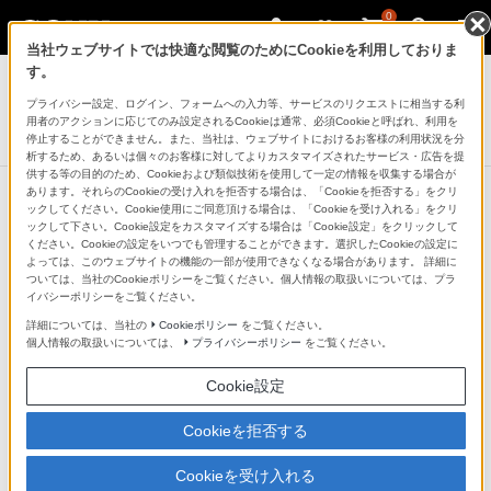
0
当社ウェブサイトでは快適な閲覧のためにCookieを利用しておりま
デジタルビデオカメラ ハンディカム
す。
プライバシー設定、ログイン、フォームへの入力等、サービスのリクエストに相当する利
デジタル4Kビデオカメラレコーダー
用者のアクションに応じてのみ設定されるCookieは通常、必須Cookieと呼ばれ、利用を
FDR-AXP35
停止することができません。また、当社は、ウェブサイトにおけるお客様の利用状況を分
析するため、あるいは個々のお客様に対してよりカスタマイズされたサービス・広告を提
供する等の目的のため、Cookieおよび類似技術を使用して一定の情報を収集する場合が
あります。それらのCookieの受け入れを拒否する場合は、「Cookieを拒否する」をクリ
ックしてください。Cookie使用にご同意頂ける場合は、「Cookieを受け入れる」をクリ
ックして下さい。Cookie設定をカスタマイズする場合は「Cookie設定」をクリックして
声や音を、さらにクリアに録音する
ください。Cookieの設定をいつでも管理することができます。選択したCookieの設定に
よっては、このウェブサイトの機能の一部が使用できなくなる場合があります。 詳細に
「アドバンスドサウンドシステム」
ついては、当社のCookieポリシーをご覧ください。個人情報の取扱いについては、プラ
イバシーポリシーをご覧ください。
詳細については、当社の
Cookieポリシー
をご覧ください。
新開発のＩＣを搭載し、さらに進んだ高音質技術「アド
個人情報の取扱いについては、
プライバシーポリシー
をご覧ください。
バンスドサウンドシステム」を搭載。音質のクオリティ
Cookie設定
を、格段に向上させました。美しい映像とともに、クリ
アな音が、思い出をますますリアルに再現します。
Cookieを拒否する
Cookieを受け入れる