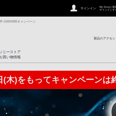
My Sonyに
サインイン
サインインす
-1000XM5キャンペーン
製品のアクセシ
ソニーストア
お買い物情報
1日(木)をもって
キャンペーンは