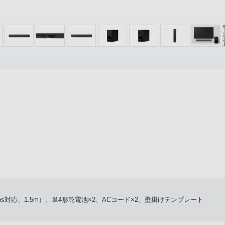
bps対応、1.5m）、単4形乾電池×2、ACコード×2、壁掛けテンプレート