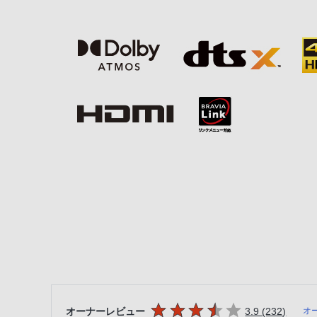
5つの星のうち
件のレ
オーナーレビュー
3.9 (232
)
オ