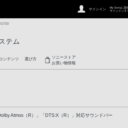
My Sonyに
サインイン
サインインす
-G700
ステム
ソニーストア
コンテンツ
選び方
お買い物情報
y Atmos（R）」「DTS:X（R）」対応サウンドバー