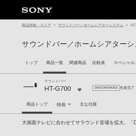
商品情報・ストア
サウンドバー／ホームシアターシステム
HT
サウンドバー／ホームシアターシ
トップ
商品一覧
関連商品
比較表
スペシャル
サウンドバー
HT-G700
生産完了
DISCONTINUED
HT-G700
商品トップ
主な仕様
特長
高音質技術
大画面テレビに合わせてサラウンド音場を拡大。「Dolb
ワイヤレスで楽しむ