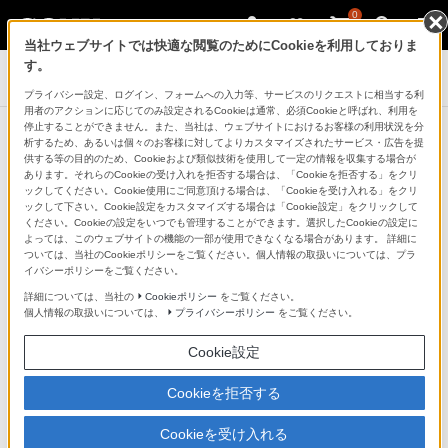
0
当社ウェブサイトでは快適な閲覧のためにCookieを利用しておりま
す。
サウンドバー／ホームシアターシステム
プライバシー設定、ログイン、フォームへの入力等、サービスのリクエストに相当する利
用者のアクションに応じてのみ設定されるCookieは通常、必須Cookieと呼ばれ、利用を
停止することができません。また、当社は、ウェブサイトにおけるお客様の利用状況を分
本体アップデート情報
析するため、あるいは個々のお客様に対してよりカスタマイズされたサービス・広告を提
供する等の目的のため、Cookieおよび類似技術を使用して一定の情報を収集する場合が
あります。それらのCookieの受け入れを拒否する場合は、「Cookieを拒否する」をクリ
ックしてください。Cookie使用にご同意頂ける場合は、「Cookieを受け入れる」をクリ
ソフトウェアアップデートが実施できなかった場合
ックして下さい。Cookie設定をカスタマイズする場合は「Cookie設定」をクリックして
ください。Cookieの設定をいつでも管理することができます。選択したCookieの設定に
よっては、このウェブサイトの機能の一部が使用できなくなる場合があります。 詳細に
ついては、当社のCookieポリシーをご覧ください。個人情報の取扱いについては、プラ
型名から絞り込み
イバシーポリシーをご覧ください。
詳細については、当社の
Cookieポリシー
をご覧ください。
個人情報の取扱いについては、
プライバシーポリシー
をご覧ください。
検索
Cookie設定
※半角英数で入力してください（入力例：HT-IV300）
Cookieを拒否する
※検索対象は2013年10月以降の本体アップデート情報です。
Cookieを受け入れる