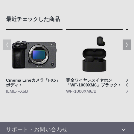
最近チェックした商品
Cinema Lineカメラ「FX5」
完全ワイヤレスイヤホン
Xpe
ボディ
「WF-1000XM6」ブラック
GE
ILME-FX5B
WF-1000XM6/B
XQ-
サポート・お問い合わせ