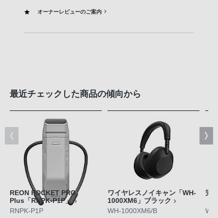
オーナーレビューのご案内
最近チェックした商品の傾向から
REON POCKET PRO
ワイヤレスノイキャン「WH-
完
Plus「RNPK-P1P」
1000XM6」ブラック
「W
RNPK-P1P
WH-1000XM6/B
WF-