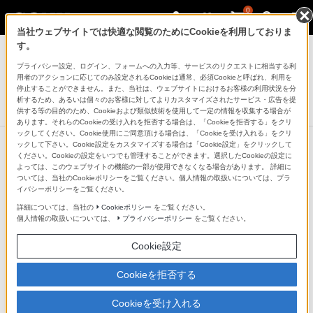
0
当社ウェブサイトでは快適な閲覧のためにCookieを利用しておりま
ICレコーダー／集音器
す。
プライバシー設定、ログイン、フォームへの入力等、サービスのリクエストに相当する利
ウインドスクリーン
用者のアクションに応じてのみ設定されるCookieは通常、必須Cookieと呼ばれ、利用を
AD-PCM2
停止することができません。また、当社は、ウェブサイトにおけるお客様の利用状況を分
析するため、あるいは個々のお客様に対してよりカスタマイズされたサービス・広告を提
生産完了
DISCONTINUED
供する等の目的のため、Cookieおよび類似技術を使用して一定の情報を収集する場合が
あります。それらのCookieの受け入れを拒否する場合は、「Cookieを拒否する」をクリ
ックしてください。Cookie使用にご同意頂ける場合は、「Cookieを受け入れる」をクリ
ックして下さい。Cookie設定をカスタマイズする場合は「Cookie設定」をクリックして
ください。Cookieの設定をいつでも管理することができます。選択したCookieの設定に
よっては、このウェブサイトの機能の一部が使用できなくなる場合があります。 詳細に
ついては、当社のCookieポリシーをご覧ください。個人情報の取扱いについては、プラ
イバシーポリシーをご覧ください。
詳細については、当社の
Cookieポリシー
をご覧ください。
個人情報の取扱いについては、
プライバシーポリシー
をご覧ください。
Cookie設定
Cookieを拒否する
Cookieを受け入れる