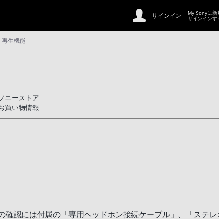
My Sonyに
サインイン
サインインす
: 再生機能
ソニーストア
お買い物情報
音の確認には付属の「専用ヘッドホン接続ケーブル」、「ステレ