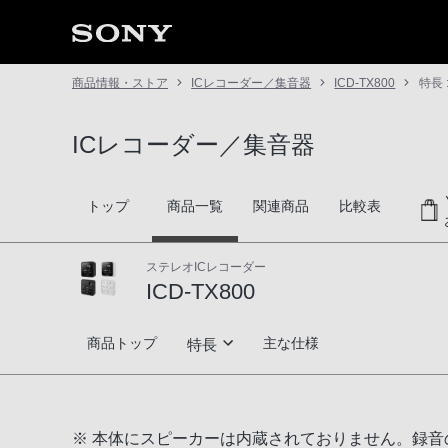
商品情報・ストア
ICレコーダー／集音器
ICD-TX800
特長 
ICレコーダー／集音器
トップ
商品一覧
関連商品
比較表
ステレオICレコーダー
ICD-TX800
ICD-TX800
商品トップ
主な仕様
特長
さりげなく録音できる新形状
※ 本体にスピーカーは内蔵されておりません。録
遠隔録音対応