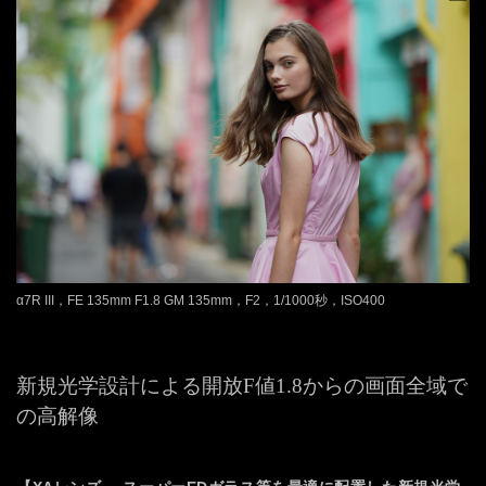
α7R III，FE 135mm F1.8 GM 135mm，F2，1/1000秒，ISO400
新規光学設計による開放F値1.8からの画面全域で
の高解像