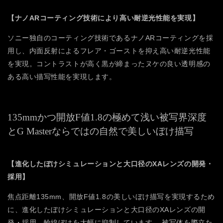
【ナノARコーティング技術により高い耐逆光性能を実現】
ソニー独自のコーティング技術であるナノARコーティングを採
用し、内面反射によるフレア・ゴーストを抑え高い耐逆光性能
を実現。コントラストが高く黒が締まったヌケの良い透明感の
ある高い描写性能を実現します。
135mmかつ開放F値1.8の極めて浅い被写界深度
と
G Masterならではの自然で美しいぼけ描写
【進化したぼけシミュレーションと大口径のXAレンズの開発・
採用】
焦点距離135mm、開放F値1.8の美しいぼけ描写を実現するため
に、進化したぼけシミュレーションと大口径のXAレンズの開
発・採用。輪線ぼけを大幅に抑制しています。
被写体を際立た