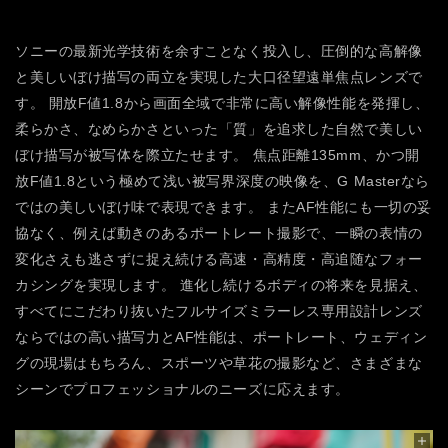
ソニーの最新光学技術を余すことなく投入し、圧倒的な高解像
と美しいぼけ描写の両立を実現した大口径望遠単焦点レンズで
す。
開放F値1.8から画面全域で非常に高い解像性能を発揮し、
柔らかさ、なめらかさといった「質」を追求した自然で美しい
ぼけ描写が被写体を際立たせます。
焦点距離135mm、かつ開
放F値1.8という極めて浅い被写界深度の映像を、G Masterなら
ではの美しいぼけ味で表現できます。 またAF性能にも一切の妥
協なく、例えば動きのあるポートレート撮影で、一瞬の表情の
変化さえも逃さずに捉え続ける高速・高精度・高追随なフォー
カシングを実現します。
進化し続けるボディの将来を見据え、
すべてにこだわり抜いたフルサイズミラーレス専用設計レンズ
ならではの高い描写力とAF性能は、ポートレート、ウェディン
グの現場はもちろん、スポーツや草花の撮影など、さまざまな
シーンでプロフェッショナルのニーズに応えます。