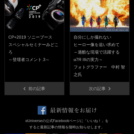
CP+2019 ソニーブース
自分にしか撮れない
スペシャルセミナーみどこ
ヒーロー像を追い求めて
ろ
～過酷な現場で活躍する
～登壇者コメント.3～
α7R IIIの実力～
フォトグラファー 中村 智
之氏
前の記事
次の記事
αUniverseの公式Facebookページに「いいね！」を
すると最新記事の情報を随時お知らせします。