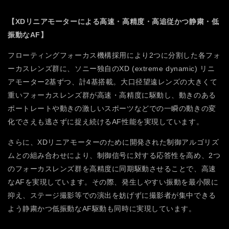
【XDリニアモーターによる高速・高精度・高追従かつ静粛・低
振動なAF】
フローティングフォーカス機構採用により2つに分割した各フォ
ーカスレンズ群に、ソニー独自のXD (extreme dynamic) リニ
アモーター2基ずつ、計4基搭載。大口径望遠レンズの大きくて
重いフォーカスレンズ群が高速・高精度に駆動し、動きのある
ポートレートや動きの激しいスポーツなどでの一瞬の動きの変
化でさえも逃さずに捉え続けるAF性能を実現しています。
さらに、XDリニアモーターのために開発された制御アルゴリズ
ムとの組み合わせにより、制御信号に対する応答性を高め、2つ
のフォーカスレンズ群を高精度に同期駆動させることで、高速
なAFを実現しています。その際、発生しやすい振動を最小限に
抑え、ステージ撮影等での演出を妨げずに撮影者が集中できる
よう静粛かつ低振動なAF駆動も同時に実現しています。