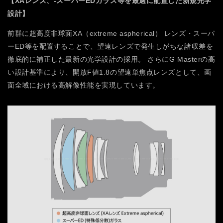
【XAレンズ、-スーパーEDガラス等を最適に配置した新規光学
設計】
前群に超高度非球面XA（extreme aspherical） レンズ・スーパ
ーED等を配置することで、望遠レンズで発生しがちな諸収差を
徹底的に補正した最新の光学設計の採用。
さらにG Masterの高
い設計基準により、開放F値1.8の望遠単焦点レンズとして、画
面全域における高解像性能を実現しています。