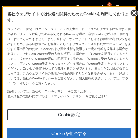
0
当社ウェブサイトでは快適な閲覧のためにCookieを利用しておりま
す。
さ
Facebook
Twitter
プライバシー設定、ログイン、フォームへの入力等、サービスのリクエストに相当する利
あ、
用者のアクションに応じてのみ設定されるCookieは通常、必須Cookieと呼ばれ、利用を
見
停止することができません。また、当社は、ウェブサイトにおけるお客様の利用状況を分
た
析するため、あるいは個々のお客様に対してよりカスタマイズされたサービス・広告を提
こ
供する等の目的のため、Cookieおよび類似技術を使用して一定の情報を収集する場合が
と
あります。それらのCookieの受け入れを拒否する場合は、「Cookieを拒否する」をクリ
の
ックしてください。Cookie使用にご同意頂ける場合は、「Cookieを受け入れる」をクリ
な
ックして下さい。Cookie設定をカスタマイズする場合は「Cookie設定」をクリックして
い
ください。Cookieの設定をいつでも管理することができます。選択したCookieの設定に
世
よっては、このウェブサイトの機能の一部が使用できなくなる場合があります。 詳細に
界
ついては、当社のCookieポリシーをご覧ください。個人情報の取扱いについては、プラ
へ。
イバシーポリシーをご覧ください。
α
Universe
詳細については、当社の
Cookieポリシー
をご覧ください。
個人情報の取扱いについては、
プライバシーポリシー
をご覧ください。
Cookie設定
Cookieを拒否する