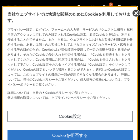
0
当社ウェブサイトでは快適な閲覧のためにCookieを利用しておりま
す。
さ
Facebook
Twitter
プライバシー設定、ログイン、フォームへの入力等、サービスのリクエストに相当する利
あ、
用者のアクションに応じてのみ設定されるCookieは通常、必須Cookieと呼ばれ、利用を
見
停止することができません。また、当社は、ウェブサイトにおけるお客様の利用状況を分
た
析するため、あるいは個々のお客様に対してよりカスタマイズされたサービス・広告を提
こ
供する等の目的のため、Cookieおよび類似技術を使用して一定の情報を収集する場合が
と
あります。それらのCookieの受け入れを拒否する場合は、「Cookieを拒否する」をクリ
の
ックしてください。Cookie使用にご同意頂ける場合は、「Cookieを受け入れる」をクリ
な
ックして下さい。Cookie設定をカスタマイズする場合は「Cookie設定」をクリックして
い
ください。Cookieの設定をいつでも管理することができます。選択したCookieの設定に
世
よっては、このウェブサイトの機能の一部が使用できなくなる場合があります。 詳細に
界
ついては、当社のCookieポリシーをご覧ください。個人情報の取扱いについては、プラ
へ。
イバシーポリシーをご覧ください。
α
Universe
詳細については、当社の
Cookieポリシー
をご覧ください。
個人情報の取扱いについては、
プライバシーポリシー
をご覧ください。
Cookie設定
Cookieを拒否する