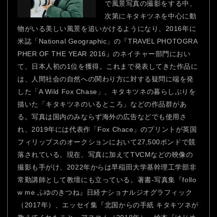
で風景写真の撮影をする中、
次第にキタキツネを中心に動
物がいる美しい風景を追いかけるようになり、2016年に
米誌「National Geographic」の『TRAVEL PHOTOGRA
PHER OF THE YEAR 2016』のネイチャー部門におい
て、日本人初の1位を獲得。これまで発表してきた作品に
は、人間社会の自然への関わり方に対する疑問に端を発
した「A Wild Fox Chase」、キタキツネの暮らしぶりを
描いた「キタキツネのいるところ」などの作品群があ
る。写真は国内のみならず海外の広告などでも使用さ
れ、2019年には代表作「Fox Chace」のプリントが英国
フィリップスのオークションにおいて27,500ボンドで競
落されている。現在、写真に加えてTVCMなどの映像の
撮影も手がけ、2022年からは早稲田大学基幹理工学部非
常勤講師として教壇にも立っている。著書-写真集『follo
w me ふゆのきつね』日経ナショナルジオグラフィック
（2017年）、エッセイ集『北国からの手紙 キタキツネが