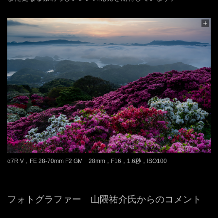
α7R V，FE 28-70mm F2 GM 28mm，F16，1.6秒，ISO100
フォトグラファー 山隈祐介氏からのコメント