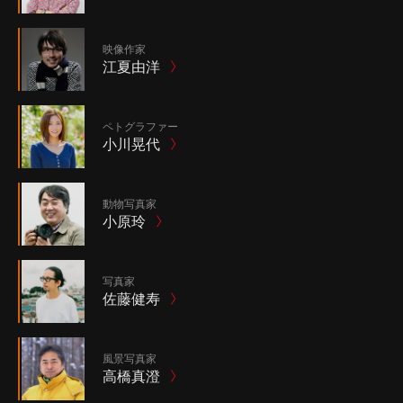
映像作家
江夏由洋
ペトグラファー
小川晃代
動物写真家
小原玲
写真家
佐藤健寿
風景写真家
高橋真澄