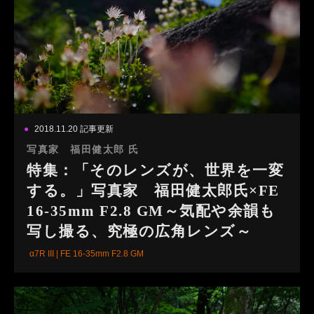
2018.11.20 記事更新
写真家 福田健太郎 氏
特集：「そのレンズが、世界を一変
する。」写真家 福田健太郎氏×FE
16-35mm F2.8 GM～気配や余韻も
写し撮る、究極の広角レンズ～
α7R III | FE 16-35mm F2.8 GM