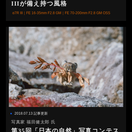
IIIが備え持つ風格
α7R III｜FE 16-35mm F2.8 GM｜FE 70-200mm F2.8 GM OSS
2018.07.13 記事更新
写真家 福田健太郎 氏
第35回「日本の自然」写真コンテス