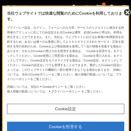
0
当社ウェブサイトでは快適な閲覧のためにCookieを利用しておりま
す。
さ
Facebook
Twitter
プライバシー設定、ログイン、フォームへの入力等、サービスのリクエストに相当する利
あ、
用者のアクションに応じてのみ設定されるCookieは通常、必須Cookieと呼ばれ、利用を
見
停止することができません。また、当社は、ウェブサイトにおけるお客様の利用状況を分
た
析するため、あるいは個々のお客様に対してよりカスタマイズされたサービス・広告を提
こ
供する等の目的のため、Cookieおよび類似技術を使用して一定の情報を収集する場合が
と
あります。それらのCookieの受け入れを拒否する場合は、「Cookieを拒否する」をクリ
の
ックしてください。Cookie使用にご同意頂ける場合は、「Cookieを受け入れる」をクリ
な
ックして下さい。Cookie設定をカスタマイズする場合は「Cookie設定」をクリックして
い
ください。Cookieの設定をいつでも管理することができます。選択したCookieの設定に
世
よっては、このウェブサイトの機能の一部が使用できなくなる場合があります。 詳細に
界
一覧に戻る
ついては、当社のCookieポリシーをご覧ください。個人情報の取扱いについては、プラ
へ。
イバシーポリシーをご覧ください。
α
Universe
詳細については、当社の
Cookieポリシー
をご覧ください。
個人情報の取扱いについては、
プライバシーポリシー
をご覧ください。
UPDATE LOG
更新履歴
Cookie設定
2018.11.20 α7R III記事を公開
Cookieを拒否する
2018.11.07 α7R III作品を公開