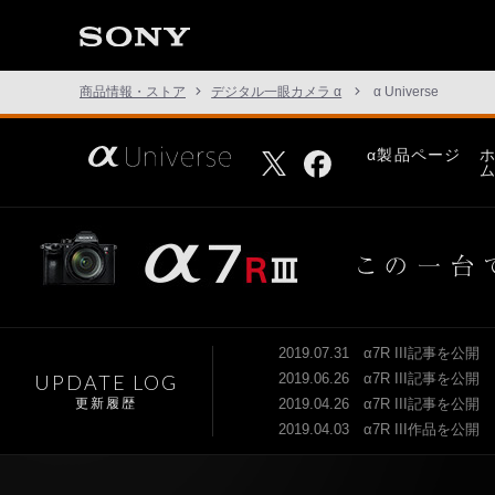
こ
と
の
な
い
商品情報・ストア
デジタル一眼カメラ α
α Universe
世
界
へ。
さ
α製品ページ
Facebook
Twitter
α
あ、
Universe
見
た
こ
と
の
な
い
世
界
へ。
2019.07.31 α7R III記事を公開
α
UPDATE LOG
2019.06.26 α7R III記事を公開
Universe
更新履歴
2019.04.26 α7R III記事を公開
2019.04.03 α7R III作品を公開