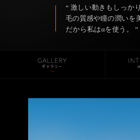
“ 激しい動きもしっか
毛の質感や瞳の潤いを
だから私はαを使う。 ”