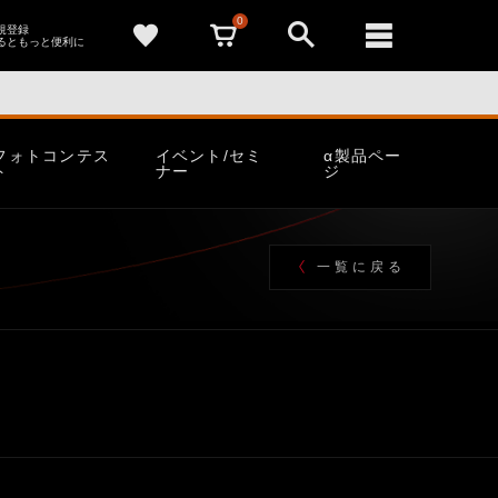
0
新規登録
るともっと便利に
フォトコンテス
イベント/セミ
α製品ペー
ト
ナー
ジ
一覧に戻る