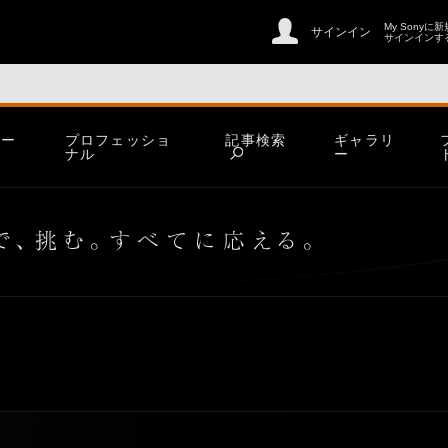
My Sonyに
サインイン
サインインす
ホー
プロフェッショ
記事検索
ギャラリ
ム
ナル
ー