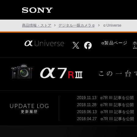
こ
と
の
な
い
商品情報・ストア
デジタル一眼カメラ α
α Universe
世
界
へ。
さ
α製品ページ
Facebook
Twitter
α
あ、
Universe
見
た
こ
と
の
な
い
世
界
へ。
2019.11.13 α7R III 記事を公開
α
UPDATE LOG
2018.11.28 α7R III 記事を公開
Universe
更新履歴
2018.06.13 α7R III 記事を公開
2018.04.27 α7R III 記事を公開