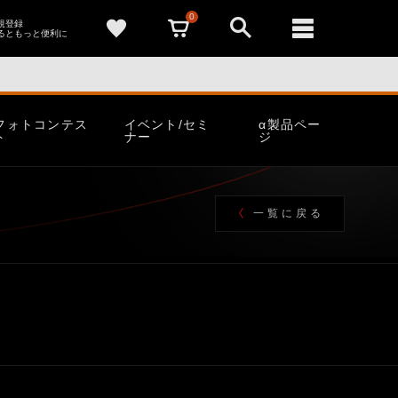
0
新規登録
るともっと便利に
フォトコンテス
イベント/セミ
α製品ペー
ト
ナー
ジ
一覧に戻る