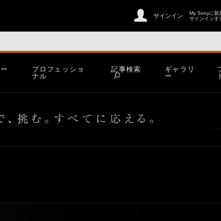
My Sonyに
サインイン
サインインす
ホー
プロフェッショ
記事検索
ギャラリ
ム
ナル
ー