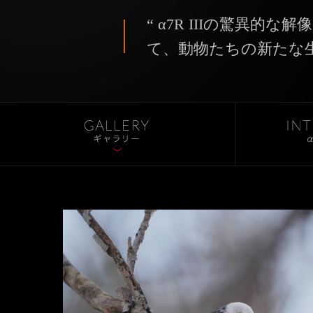
“ α7R IIIの驚異的
て、動物たちの新たな生