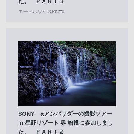
た。 ＰＡＲＴ３
エーデルワイスPhoto
SONY αアンバサダーの撮影ツアー
in 星野リゾート 界 箱根に参加しまし
た。 ＰＡＲＴ２