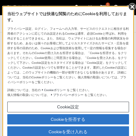
0
当社ウェブサイトでは快適な閲覧のためにCookieを利用しておりま
す。
デジタル一眼カメラ α（アルファ）
プライバシー設定、ログイン、フォームへの入力等、サービスのリクエストに相当する利
用者のアクションに応じてのみ設定されるCookieは通常、必須Cookieと呼ばれ、利用を
停止することができません。また、当社は、ウェブサイトにおけるお客様の利用状況を分
析するため、あるいは個々のお客様に対してよりカスタマイズされたサービス・広告を提
供する等の目的のため、Cookieおよび類似技術を使用して一定の情報を収集する場合が
あります。それらのCookieの受け入れを拒否する場合は、「Cookieを拒否する」をクリ
ックしてください。Cookie使用にご同意頂ける場合は、「Cookieを受け入れる」をクリ
ックして下さい。Cookie設定をカスタマイズする場合は「Cookie設定」をクリックして
ください。Cookieの設定をいつでも管理することができます。選択したCookieの設定に
よっては、このウェブサイトの機能の一部が使用できなくなる場合があります。 詳細に
ついては、当社のCookieポリシーをご覧ください。個人情報の取扱いについては、プラ
イバシーポリシーをご覧ください。
詳細については、当社の
Cookieポリシー
をご覧ください。
個人情報の取扱いについては、
プライバシーポリシー
をご覧ください。
「αアンバサダープログラム」は終了
Cookie設定
しました。
ありがとうございました。
Cookieを拒否する
Cookieを受け入れる