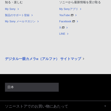
知る・楽しむ
ソニーから最新情報を受け取る
My Sony
My Sonyアプリ
製品のサポート登録
YouTube
My Sony メールマガジン
Facebook
X
LINE
デジタル一眼カメラα（アルファ） サイトマップ
日本
ソニーストアでのお買い物にあたって