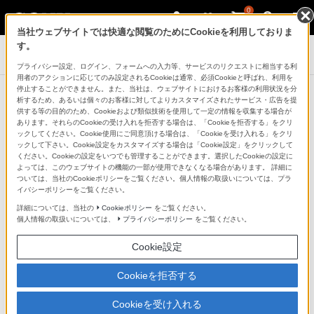
0
当社ウェブサイトでは快適な閲覧のためにCookieを利用しておりま
す。
デジタル一眼カメラ α（アルファ）
プライバシー設定、ログイン、フォームへの入力等、サービスのリクエストに相当する利
用者のアクションに応じてのみ設定されるCookieは通常、必須Cookieと呼ばれ、利用を
停止することができません。また、当社は、ウェブサイトにおけるお客様の利用状況を分
お知らせ
析するため、あるいは個々のお客様に対してよりカスタマイズされたサービス・広告を提
お知らせ一覧に戻る
供する等の目的のため、Cookieおよび類似技術を使用して一定の情報を収集する場合が
あります。それらのCookieの受け入れを拒否する場合は、「Cookieを拒否する」をクリ
ックしてください。Cookie使用にご同意頂ける場合は、「Cookieを受け入れる」をクリ
2016年3月31日
ックして下さい。Cookie設定をカスタマイズする場合は「Cookie設定」をクリックして
ください。Cookieの設定をいつでも管理することができます。選択したCookieの設定に
よっては、このウェブサイトの機能の一部が使用できなくなる場合があります。 詳細に
ついては、当社のCookieポリシーをご覧ください。個人情報の取扱いについては、プラ
ソニー株式会社
イバシーポリシーをご覧ください。
ソニーマーケティング株式会社
詳細については、当社の
Cookieポリシー
をご覧ください。
個人情報の取扱いについては、
プライバシーポリシー
をご覧ください。
お客様各位
Cookie設定
デジタル一眼カメラ α［Eマウント］用レンズ
FE
Cookieを拒否する
24-70mm F2.8 GM 「SEL2470GM」、FE 85mm
F1.4 GM 「SEL85F14GM」
発売日決定のご案内
Cookieを受け入れる