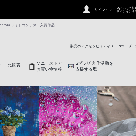
My Sonyに
サインイン
サインインす
nstagram フォトコンテスト入賞作品
製品のアクセシビリティ
αユーザ
ソニーストア
αプラザ 創作活動を
ー
比較表
お買い物情報
支援する場