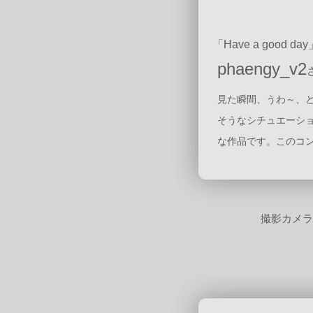
「Have a good da
phaengy_v2
見た瞬間、うわ～、
そうなシチュエーシ
な作品です。このコ
撮影カメ