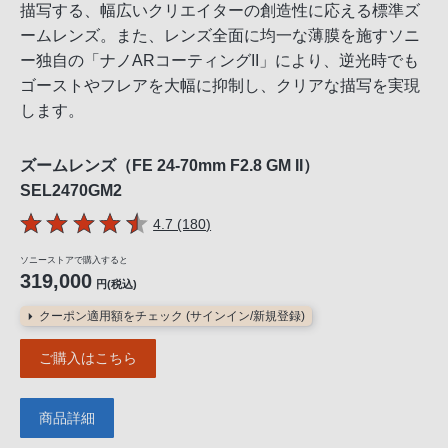
描写する、幅広いクリエイターの創造性に応える標準ズ
ームレンズ。また、レンズ全面に均一な薄膜を施すソニ
ー独自の「ナノARコーティングII」により、逆光時でも
ゴーストやフレアを大幅に抑制し、クリアな描写を実現
します。
ズームレンズ（FE 24-70mm F2.8 GM II）
SEL2470GM2
5つの星のうち
件のレビュー
4.7 (180
)
ソニーストアで購入すると
319,000
円(税込)
クーポン適用額をチェック (サインイン/新規登録)
ご購入はこちら
商品詳細