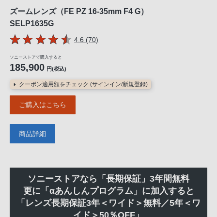
ズームレンズ（FE PZ 16-35mm F4 G）
SELP1635G
5つの星のうち
件のレビュー
4.6 (70
)
ソニーストアで購入すると
185,900
円(税込)
クーポン適用額をチェック (サインイン/新規登録)
ご購入はこちら
商品詳細
ソニーストアなら「長期保証」3年間無料
更に「αあんしんプログラム」に加入すると
「レンズ長期保証3年＜ワイド＞無料／5年＜ワ
イド＞50％OFF」