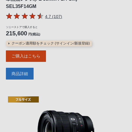
SEL35F14GM
5つの星のうち
件のレビュー
4.7 (107
)
ソニーストアで購入すると
215,600
円(税込)
クーポン適用額をチェック (サインイン/新規登録)
ご購入はこちら
商品詳細