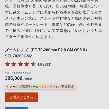
スターならではの高い解像性能と美しいぼけ描写を実
現。高解像度と美しいぼけ、高いAF性能、軽量化という
大口径ズームレンズに求められる要素を高い次元で結実
させた本レンズは、スポーツや動物など動きの速い被写
体の撮影やポートレート、風景などの静止画から動画ま
で、幅広い撮影用途においてプロをはじめとしたクリエ
イターの創造性に応えます。
ズームレンズ（FE 70-200mm F2.8 GM OSS II）
SEL70200GM2
5つの星のうち
件のレビュー
4.8 (193
)
ソニーストアで購入すると
385,000
円(税込)
クーポン適用額をチェック (サインイン/新規登録)
ご購入はこちら