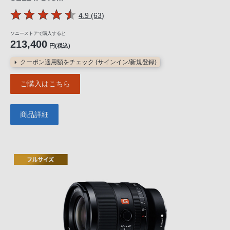
5つの星のうち
件のレビュー
4.9 (63
)
ソニーストアで購入すると
213,400
円(税込)
クーポン適用額をチェック (サインイン/新規登録)
ご購入はこちら
商品詳細