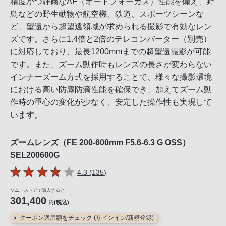
精度かつ静粛なAF（オートフォーカス）性能を備え、野
鳥などの野生動物や航空機、鉄道、スポーツシーンな
ど、望遠から超望遠領域が求められる撮影で有効なレン
ズです。さらに1.4倍と2倍のテレコンバーター（別売）
に対応しており、最長1200mmまでの超望遠撮影が可能
です。また、ズーム動作時もレンズの長さが変わらない
インナーズーム方式を採用することで、様々な撮影環境
における高い防塵防滴性能を確保でき、加えてズーム動
作時の重心の変化が少なく、安定した操作性も実現して
います。
ズームレンズ（FE 200-600mm F5.6-6.3 G OSS）
SEL200600G
5つの星のうち
件のレビュー
4.3 (135
)
ソニーストアで購入すると
301,400
円(税込)
クーポン適用額をチェック (サインイン/新規登録)