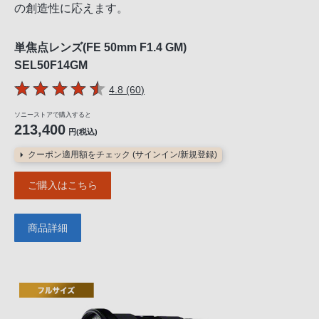
の創造性に応えます。
単焦点レンズ(FE 50mm F1.4 GM)
SEL50F14GM
5つの星のうち
件のレビュー
4.8 (60
)
ソニーストアで購入すると
213,400
円(税込)
クーポン適用額をチェック (サインイン/新規登録)
ご購入はこちら
商品詳細