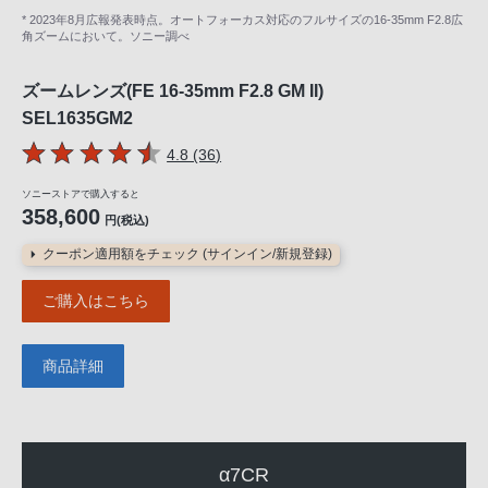
* 2023年8月広報発表時点。オートフォーカス対応のフルサイズの16-35mm F2.8広
角ズームにおいて。ソニー調べ
ズームレンズ(FE 16-35mm F2.8 GM II)
SEL1635GM2
5つの星のうち
件のレビュー
4.8 (36
)
ソニーストアで購入すると
358,600
円(税込)
クーポン適用額をチェック (サインイン/新規登録)
ご購入はこちら
商品詳細
α7CR