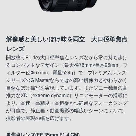
解像感と美しいぼけ味を両立 大口径単焦点
レンズ
開放絞りF1.4の大口径単焦点レンズながら常に持ち歩け
るコンパクトなデザイン（最大径76mm×長さ96mm、フ
ィルター径Φ67mm、質量524g）で、プレミアムレンズ
シリーズのG Masterならではの高い解像力とやわらかく
自然なぼけ描写を実現しています。またソニー独自の高
推力なXD（extreme dynamic）リニアモーターの搭載に
より、高速・高精度・高追従かつ静粛なフォーカシング
が可能で、静止画・動画撮影の幅広いシーンに おいて、
撮影者の表現の幅を広げます。
単焦点レンズ(FE 35mm F1.4 GM)