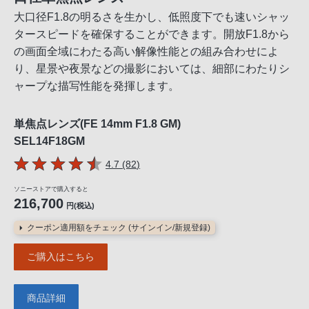
大口径F1.8の明るさを生かし、低照度下でも速いシャッ
タースピードを確保することができます。開放F1.8から
の画面全域にわたる高い解像性能との組み合わせによ
り、星景や夜景などの撮影においては、細部にわたりシ
ャープな描写性能を発揮します。
単焦点レンズ(FE 14mm F1.8 GM)
SEL14F18GM
5つの星のうち
件のレビュー
4.7 (82
)
ソニーストアで購入すると
216,700
円(税込)
クーポン適用額をチェック (サインイン/新規登録)
ご購入はこちら
商品詳細