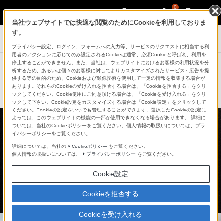
0
当社ウェブサイトでは快適な閲覧のためにCookieを利用しておりま
す。
デジタル一眼カメラ α（アルファ）
プライバシー設定、ログイン、フォームへの入力等、サービスのリクエストに相当する利
用者のアクションに応じてのみ設定されるCookieは通常、必須Cookieと呼ばれ、利用を
停止することができません。また、当社は、ウェブサイトにおけるお客様の利用状況を分
α7CRにおすすめのレンズ 3選
析するため、あるいは個々のお客様に対してよりカスタマイズされたサービス・広告を提
供する等の目的のため、Cookieおよび類似技術を使用して一定の情報を収集する場合が
あります。それらのCookieの受け入れを拒否する場合は、「Cookieを拒否する」をクリ
ックしてください。Cookie使用にご同意頂ける場合は、「Cookieを受け入れる」をクリ
ックして下さい。Cookie設定をカスタマイズする場合は「Cookie設定」をクリックして
ください。Cookieの設定をいつでも管理することができます。選択したCookieの設定に
よっては、このウェブサイトの機能の一部が使用できなくなる場合があります。 詳細に
ついては、当社のCookieポリシーをご覧ください。個人情報の取扱いについては、プラ
イバシーポリシーをご覧ください。
詳細については、当社の
Cookieポリシー
をご覧ください。
個人情報の取扱いについては、
プライバシーポリシー
をご覧ください。
Cookie設定
Cookieを拒否する
Cookieを受け入れる