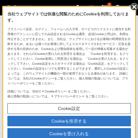
0
当社ウェブサイトでは快適な閲覧のためにCookieを利用しておりま
ゲーミングギア INZONE™（インゾーン）
す。
プライバシー設定、ログイン、フォームへの入力等、サービスのリクエストに相当する利
ワイヤレスゲーミングヘッドセット
用者のアクションに応じてのみ設定されるCookieは通常、必須Cookieと呼ばれ、利用を
INZONE H7
停止することができません。また、当社は、ウェブサイトにおけるお客様の利用状況を分
析するため、あるいは個々のお客様に対してよりカスタマイズされたサービス・広告を提
供する等の目的のため、Cookieおよび類似技術を使用して一定の情報を収集する場合が
あります。それらのCookieの受け入れを拒否する場合は、「Cookieを拒否する」をクリ
ックしてください。Cookie使用にご同意頂ける場合は、「Cookieを受け入れる」をクリ
ックして下さい。Cookie設定をカスタマイズする場合は「Cookie設定」をクリックして
ストレスフリーな低遅延2.4GHzワイ
ください。Cookieの設定をいつでも管理することができます。選択したCookieの設定に
よっては、このウェブサイトの機能の一部が使用できなくなる場合があります。 詳細に
ヤレス接続
ついては、当社のCookieポリシーをご覧ください。個人情報の取扱いについては、プラ
イバシーポリシーをご覧ください。
詳細については、当社の
Cookieポリシー
をご覧ください。
低遅延2.4GHzワイヤレス接続
個人情報の取扱いについては、
プライバシーポリシー
をご覧ください。
Cookie設定
同梱のUSBトランシーバーを使用した2.4GHzワイヤレス
接続に対応。低遅延アルゴリズムにより、ゲームサウン
Cookieを拒否する
ドの遅延を感じることなく、快適にプレイをお楽しみい
Cookieを受け入れる
ただけます。USBトランシーバーのセレクター