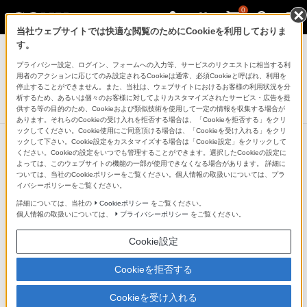
0
当社ウェブサイトでは快適な閲覧のためにCookieを利用しておりま
ゲーミングギア INZONE™（インゾーン）
す。
プライバシー設定、ログイン、フォームへの入力等、サービスのリクエストに相当する利
ワイヤレスノイズキャンセリングゲーミングヘッドセット
用者のアクションに応じてのみ設定されるCookieは通常、必須Cookieと呼ばれ、利用を
INZONE H9 II
停止することができません。また、当社は、ウェブサイトにおけるお客様の利用状況を分
析するため、あるいは個々のお客様に対してよりカスタマイズされたサービス・広告を提
新発売
NEW
供する等の目的のため、Cookieおよび類似技術を使用して一定の情報を収集する場合が
あります。それらのCookieの受け入れを拒否する場合は、「Cookieを拒否する」をクリ
ックしてください。Cookie使用にご同意頂ける場合は、「Cookieを受け入れる」をクリ
ックして下さい。Cookie設定をカスタマイズする場合は「Cookie設定」をクリックして
ください。Cookieの設定をいつでも管理することができます。選択したCookieの設定に
よっては、このウェブサイトの機能の一部が使用できなくなる場合があります。 詳細に
ついては、当社のCookieポリシーをご覧ください。個人情報の取扱いについては、プラ
イバシーポリシーをご覧ください。
詳細については、当社の
Cookieポリシー
をご覧ください。
個人情報の取扱いについては、
プライバシーポリシー
をご覧ください。
Cookie設定
Cookieを拒否する
Cookieを受け入れる