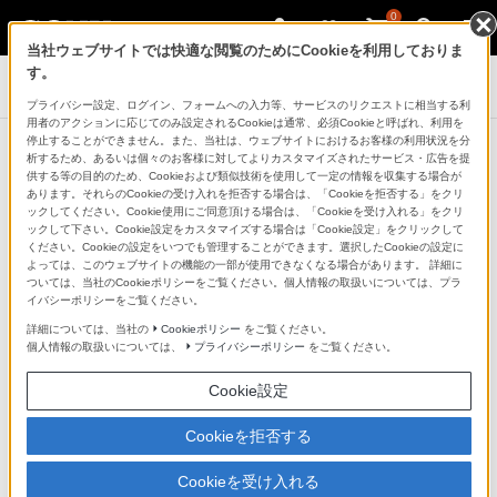
0
当社ウェブサイトでは快適な閲覧のためにCookieを利用しておりま
ロボット・プログラミング学習キット
す。
KOOV™（クーブ）
プライバシー設定、ログイン、フォームへの入力等、サービスのリクエストに相当する利
用者のアクションに応じてのみ設定されるCookieは通常、必須Cookieと呼ばれ、利用を
停止することができません。また、当社は、ウェブサイトにおけるお客様の利用状況を分
ソニーストア お買い物情報
析するため、あるいは個々のお客様に対してよりカスタマイズされたサービス・広告を提
供する等の目的のため、Cookieおよび類似技術を使用して一定の情報を収集する場合が
このページでは、ソニーストアオリジナル商品などをご
あります。それらのCookieの受け入れを拒否する場合は、「Cookieを拒否する」をクリ
ックしてください。Cookie使用にご同意頂ける場合は、「Cookieを受け入れる」をクリ
紹介しています
ックして下さい。Cookie設定をカスタマイズする場合は「Cookie設定」をクリックして
ください。Cookieの設定をいつでも管理することができます。選択したCookieの設定に
お買い求めになれる商品は、こちらからもご覧く
よっては、このウェブサイトの機能の一部が使用できなくなる場合があります。 詳細に
ついては、当社のCookieポリシーをご覧ください。個人情報の取扱いについては、プラ
ださい
イバシーポリシーをご覧ください。
詳細については、当社の
Cookieポリシー
をご覧ください。
個人情報の取扱いについては、
プライバシーポリシー
をご覧ください。
KOOV(クーブ商品一覧を見る)
Cookie設定
Cookieを拒否する
Cookieを受け入れる