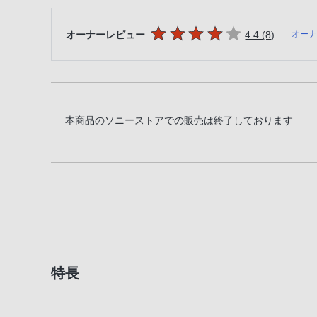
5つの星のうち
件のレビ
オーナーレビュー
4.4 (8
)
オー
本商品のソニーストアでの販売は終了しております
特長