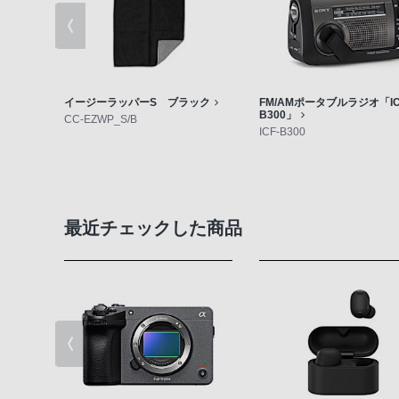
イージーラッパーS ブラック
FM/AMポータブルラジオ「IC
B300」
CC-EZWP_S/B
ICF-B300
最近チェックした商品