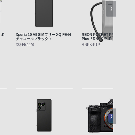
」ボ
Xperia 10 VII SIMフリー XQ-FE44
REON POCKET PRO
チャコールブラック
Plus「RNPK-P1P」
XQ-FE44/B
RNPK-P1P