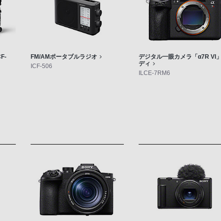
F-
FM/AMポータブルラジオ
デジタル一眼カメラ「α7R VI
ディ
ICF-506
ILCE-7RM6