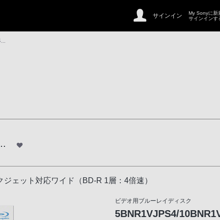
My Sonyに
サインイン
サインインす
..
.
ェット対応ワイド（BD-R 1層：4倍速）
ビデオ用ブルーレイディスク
5BNR1VJPS4/10BNR1V