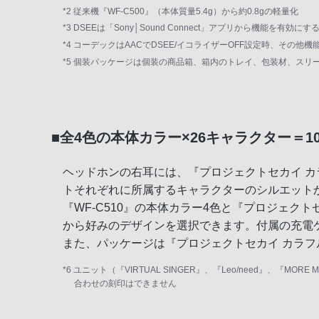
*2 従来機『WF-C500』（本体質量5.4g）から約0.8gの軽量化
*3 DSEEは「Sony│Sound Connect」アプリから機能を有効
*4 コーデックはAACでDSEE/イコライザーOFF設定時、そ
*5 個装パッケージは個装の商品箱、箱内のトレイ、包装材、ス
■全4色の本体カラー×26キャラクター＝
ヘッドホンの右耳には、『プロジェクトセカイ カラ
トそれぞれに所属するキャラクターのシルエット
『WF-C510』の本体カラー4色と『プロジェクト
から好みのデザインを選択できます。付属の充電
また、パッケージは『プロジェクトセカイ カラフル
*6 ユニット（『VIRTUAL SINGER』、『Leo/need』、『
合わせの刻印はできません