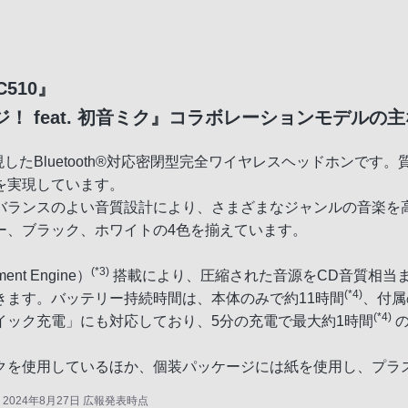
510』
！ feat. 初音ミク』コラボレーションモデルの
したBluetooth®対応密閉型完全ワイヤレスヘッドホンです。質
を実現しています。
バランスのよい音質設計により、さまざまなジャンルの音楽を
ー、ブラック、ホワイトの4色を揃えています。
(*3)
nt Engine）
搭載により、圧縮された音源をCD音質相当
(*4)
きます。バッテリー持続時間は、本体のみで約11時間
、付属
(*4)
イック充電」にも対応しており、5分の充電で最大約1時間
の
クを使用しているほか、個装パッケージには紙を使用し、プラ
024年8月27日 広報発表時点