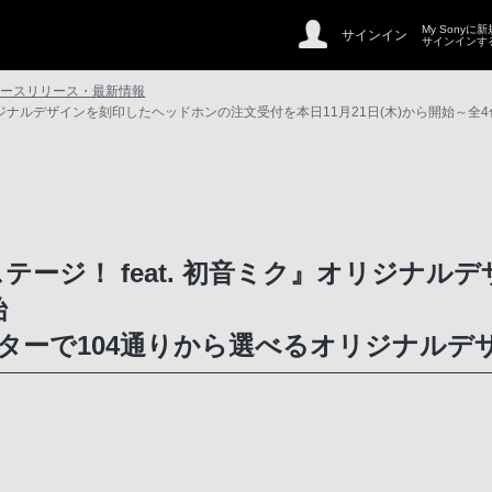
My Sonyに
サインイン
サインインす
ュースリリース・最新情報
オリジナルデザインを刻印したヘッドホンの注文受付を本日11月21日(木)から開始～全
テージ！ feat. 初音ミク』オリジナ
始
クターで104通りから選べるオリジナルデ