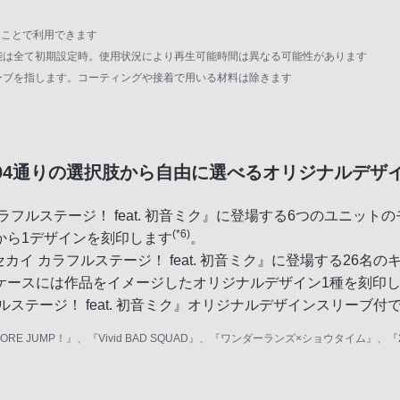
にすることで利用できます
の他機能は全て初期設定時。使用状況により再生可能時間は異なる可能性があります
リーブを指します。コーティングや接着で用いる材料は除きます
104通りの選択肢から自由に選べるオリジナルデザ
フルステージ！ feat. 初音ミク』に登場する6つのユニット
(*6)
から1デザインを刻印します
。
セカイ カラフルステージ！ feat. 初音ミク』に登場する26
ケースには作品をイメージしたオリジナルデザイン1種を刻印
ステージ！ feat. 初音ミク』オリジナルデザインスリーブ付
MORE MORE JUMP！』、『Vivid BAD SQUAD』、『ワンダーランズ×ショ