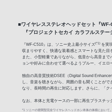
■ワイヤレスステレオヘッドセット『WF-C
『プロジェクトセカイ カラフルステージ
(*1)
『WF-C510』は、ソニー史上最小サイズ
を実現
収まりやすく、快適な装着感とスマートな見た目
また、小型軽量でありながら、低音から高音まで
ョンや好みに合わせて選べるようブルー、イエロ
独自の高音質技術DSEE（Digital Sound Enhanceme
し、音楽を聴きながら、周囲の音も聞くことがで
なり、長時間の再生に対応します。さらに、「ク
なお、本体と充電ケースの一部に再生プラスチッ
*1 ソニーの密閉型完全ワイヤレスヘッドホン本体の体積において。2