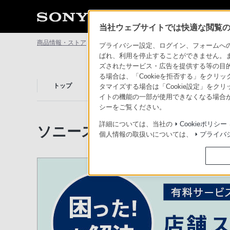
当社ウェブサイトでは快適な閲覧のた
商品情報・ストア
ソニーストアについて
ソニーストアケア
プライバシー設定、ログイン、フォームへの入
ばれ、利用を停止することができません。
ズされたサービス・広告を提供する等の目的の
る場合は、「Cookieを拒否する」をクリッ
先行展示
店舗情報
トップ
サービス一覧
タマイズする場合は「Cookie設定」をク
情報一覧
アクセス
イトの機能の一部が使用できなくなる場合が
シーをご覧ください。
詳細については、当社の
Cookieポリシー
ソニーストアケア
個人情報の取扱いについては、
プライバ