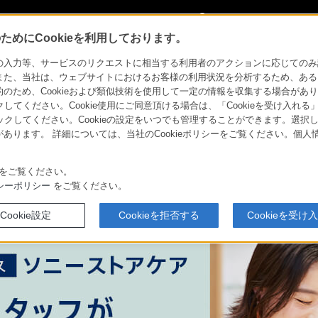
My Sonyに
サインイン
サインインす
めにCookieを利用しております。
力等、サービスのリクエストに相当する利用者のアクションに応じてのみ設定され
また、当社は、ウェブサイトにおけるお客様の利用状況を分析するため、ある
ため、Cookieおよび類似技術を使用して一定の情報を収集する場合がありま
クしてください。Cookie使用にご同意頂ける場合は、「Cookieを受け入れる
・
よくある
採用情報
リックしてください。Cookieの設定をいつでも管理することができます。選択し
お問い合わせ
あります。 詳細については、当社のCookieポリシーをご覧ください。個
をご覧ください。
シーポリシー
をご覧ください。
Cookie設定
Cookieを拒否する
Cookieを受け