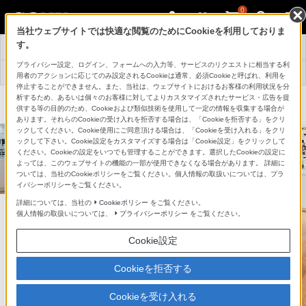
0
当社ウェブサイトでは快適な閲覧のためにCookieを利用しておりま
先行展示
す。
トップ
サービス一覧
情報一覧
プライバシー設定、ログイン、フォームへの入力等、サービスのリクエストに相当する利
店舗情報・
よくある
採用情報
用者のアクションに応じてのみ設定されるCookieは通常、必須Cookieと呼ばれ、利用を
アクセス
お問い合わせ
停止することができません。また、当社は、ウェブサイトにおけるお客様の利用状況を分
析するため、あるいは個々のお客様に対してよりカスタマイズされたサービス・広告を提
ソニーストア 店舗のご案内
供する等の目的のため、Cookieおよび類似技術を使用して一定の情報を収集する場合が
あります。それらのCookieの受け入れを拒否する場合は、「Cookieを拒否する」をクリ
ックしてください。Cookie使用にご同意頂ける場合は、「Cookieを受け入れる」をクリ
ックして下さい。Cookie設定をカスタマイズする場合は「Cookie設定」をクリックして
ください。Cookieの設定をいつでも管理することができます。選択したCookieの設定に
よっては、このウェブサイトの機能の一部が使用できなくなる場合があります。 詳細に
ついては、当社のCookieポリシーをご覧ください。個人情報の取扱いについては、プラ
イバシーポリシーをご覧ください。
詳細については、当社の
Cookieポリシー
をご覧ください。
見て
個人情報の取扱いについては、
プライバシーポリシー
をご覧ください。
試して
Cookie設定
心踊る体験を。
Cookieを拒否する
「スタイリスト」がお客様の生活を
Cookieを受け入れる
豊かにするお手伝いをいたします