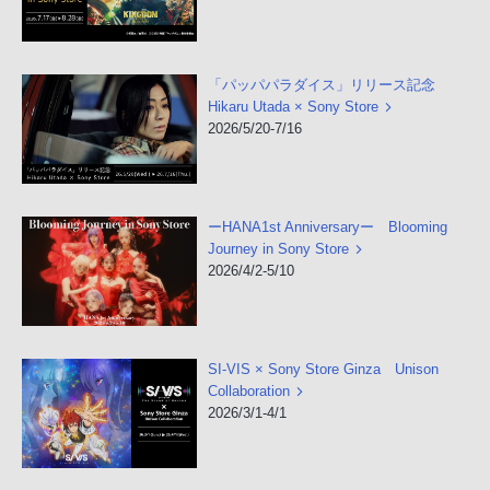
「パッパパラダイス」リリース記念
Hikaru Utada × Sony Store
2026/5/20-7/16
ーHANA1st Anniversaryー Blooming
Journey in Sony Store
2026/4/2-5/10
SI-VIS × Sony Store Ginza Unison
Collaboration
2026/3/1-4/1