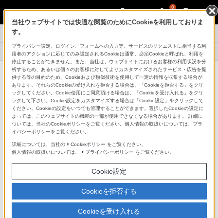
0
当社ウェブサイトでは快適な閲覧のためにCookieを利用しておりま
先行展示
す。
トップ
サービス一覧
情報一覧
プライバシー設定、ログイン、フォームへの入力等、サービスのリクエストに相当する利
店舗情報・
よくある
採用情報
用者のアクションに応じてのみ設定されるCookieは通常、必須Cookieと呼ばれ、利用を
アクセス
お問い合わせ
停止することができません。また、当社は、ウェブサイトにおけるお客様の利用状況を分
析するため、あるいは個々のお客様に対してよりカスタマイズされたサービス・広告を提
新商品 発売前先行体験・展示につい
供する等の目的のため、Cookieおよび類似技術を使用して一定の情報を収集する場合が
あります。それらのCookieの受け入れを拒否する場合は、「Cookieを拒否する」をクリ
て
ックしてください。Cookie使用にご同意頂ける場合は、「Cookieを受け入れる」をクリ
ックして下さい。Cookie設定をカスタマイズする場合は「Cookie設定」をクリックして
ください。Cookieの設定をいつでも管理することができます。選択したCookieの設定に
よっては、このウェブサイトの機能の一部が使用できなくなる場合があります。 詳細に
ついては、当社のCookieポリシーをご覧ください。個人情報の取扱いについては、プラ
イバシーポリシーをご覧ください。
下記の日程・場所にて、発売前にいち早く商品をご覧い
詳細については、当社の
Cookieポリシー
をご覧ください。
ただけます。皆様のお越しをお待ちしております。
個人情報の取扱いについては、
プライバシーポリシー
をご覧ください。
ソニーストア 直営店舗で、新商品を体験いただけます。
Cookie設定
感染拡大防止対策の取り組みとお客様へのお願い
Cookieを拒否する
ゲーミングギア INZONE™（インゾーン）
Cookieを受け入れる