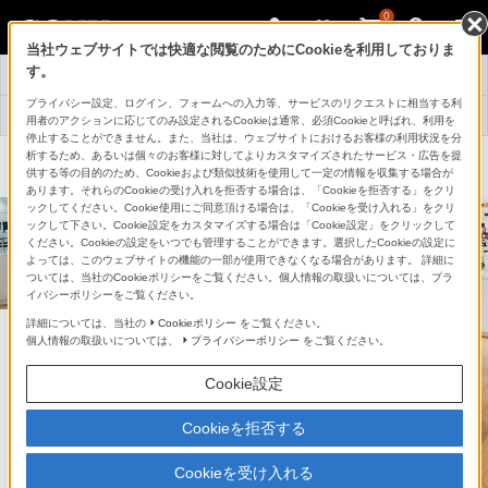
0
当社ウェブサイトでは快適な閲覧のためにCookieを利用しておりま
先行展示
す。
トップ
サービス一覧
情報一覧
プライバシー設定、ログイン、フォームへの入力等、サービスのリクエストに相当する利
店舗情報・
よくある
採用情報
用者のアクションに応じてのみ設定されるCookieは通常、必須Cookieと呼ばれ、利用を
アクセス
お問い合わせ
停止することができません。また、当社は、ウェブサイトにおけるお客様の利用状況を分
析するため、あるいは個々のお客様に対してよりカスタマイズされたサービス・広告を提
ソニーストア 店舗のご案内
供する等の目的のため、Cookieおよび類似技術を使用して一定の情報を収集する場合が
あります。それらのCookieの受け入れを拒否する場合は、「Cookieを拒否する」をクリ
ックしてください。Cookie使用にご同意頂ける場合は、「Cookieを受け入れる」をクリ
ックして下さい。Cookie設定をカスタマイズする場合は「Cookie設定」をクリックして
ください。Cookieの設定をいつでも管理することができます。選択したCookieの設定に
よっては、このウェブサイトの機能の一部が使用できなくなる場合があります。 詳細に
ついては、当社のCookieポリシーをご覧ください。個人情報の取扱いについては、プラ
イバシーポリシーをご覧ください。
詳細については、当社の
Cookieポリシー
をご覧ください。
見て
個人情報の取扱いについては、
プライバシーポリシー
をご覧ください。
試して
Cookie設定
心踊る体験を。
Cookieを拒否する
「スタイリスト」がお客様の生活を
Cookieを受け入れる
豊かにするお手伝いをいたします