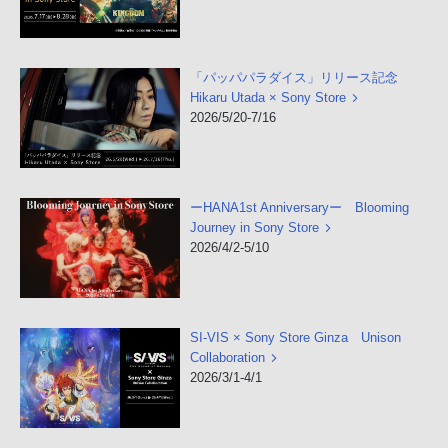
「パッパパラダイス」リリース記念
Hikaru Utada × Sony Store
2026/5/20-7/16
ーHANA1st Anniversaryー Blooming
Journey in Sony Store
2026/4/2-5/10
SI-VIS × Sony Store Ginza Unison
Collaboration
2026/3/1-4/1