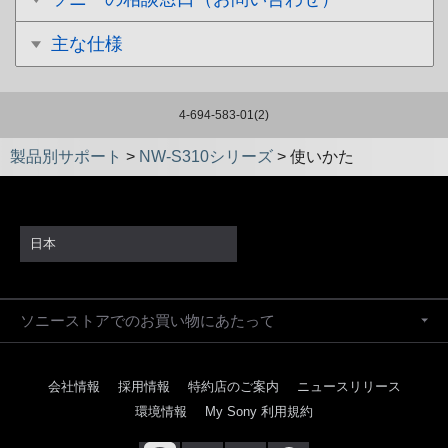
主な仕様
4-694-583-01(2)
製品別サポート
>
NW-S310シリーズ
>
使いかた
日本
ソニーストアでのお買い物にあたって
会社情報
採用情報
特約店のご案内
ニュースリリース
環境情報
My Sony 利用規約