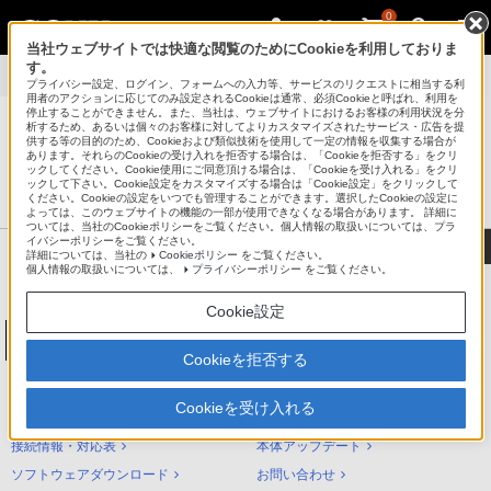
0
当社ウェブサイトでは快適な閲覧のためにCookieを利用しておりま
す。
製品別サポート
>
NW-S310シリーズ
>
使いかた
プライバシー設定、ログイン、フォームへの入力等、サービスのリクエストに相当する利
用者のアクションに応じてのみ設定されるCookieは通常、必須Cookieと呼ばれ、利用を
停止することができません。また、当社は、ウェブサイトにおけるお客様の利用状況を分
析するため、あるいは個々のお客様に対してよりカスタマイズされたサービス・広告を提
供する等の目的のため、Cookieおよび類似技術を使用して一定の情報を収集する場合が
あります。それらのCookieの受け入れを拒否する場合は、「Cookieを拒否する」をクリ
®
ポータブルオーディオプレーヤー ウォークマン
ックしてください。Cookie使用にご同意頂ける場合は、「Cookieを受け入れる」をクリ
ックして下さい。Cookie設定をカスタマイズする場合は「Cookie設定」をクリックして
サポート・お問い合わせ
ください。Cookieの設定をいつでも管理することができます。選択したCookieの設定に
よっては、このウェブサイトの機能の一部が使用できなくなる場合があります。 詳細に
ついては、当社のCookieポリシーをご覧ください。個人情報の取扱いについては、プラ
イバシーポリシーをご覧ください。
詳細については、当社の
Cookieポリシー
をご覧ください。
個人情報の取扱いについては、
プライバシーポリシー
をご覧ください。
Cookie設定
ウォークマンSシリーズ[メモリータイプ]
NW-S310シリーズ
Cookieを拒否する
NW-S310シリーズ サポートトップ
Cookieを受け入れる
使いかた（ヘルプガイド）
困ったときは（Q&A）
接続情報・対応表
本体アップデート
ソフトウェアダウンロード
お問い合わせ