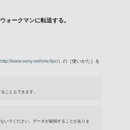
てウォークマンに転送する。
（
http://www.sony.net/smc4pc/
）の［使いかた］を
たりすることもできます。
かないでください。データが破損することがありま