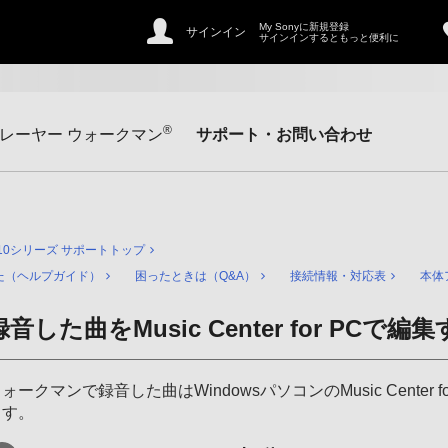
My Sonyに新規登録
サインイン
サインインするともっと便利に
®
レーヤー ウォークマン
サポート・お問い合わせ
310シリーズ サポートトップ
た（ヘルプガイド）
困ったときは（Q&A）
接続情報・対応表
本体
録音した曲をMusic Center for PCで編
ォークマンで録音した曲はWindowsパソコンのMusic Cente
ます。