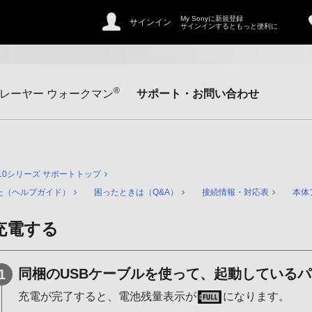
My Sonyに新規登録
サインイン
サインインするともっと便利に
®
レーヤー ウォークマン
サポート・お問い合わせ
310シリーズ サポートトップ
た（ヘルプガイド）
困ったときは（Q&A）
接続情報・対応表
本体
充電する
同梱のUSBケーブルを使って、起動している
充電が完了すると、電池残量表示が
になります。