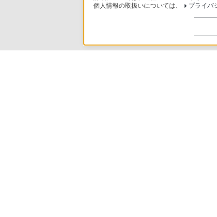
個人情報の取扱いについては、
プライバ
製品別サポート
>
NW-S310シリーズ
>
使いかた
ソニースト
日本
ご利用条件
プライバシーポリシー
正し
Copyright 2026 Sony Marketing Inc.