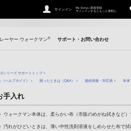
My Sonyに新規登録
サインイン
サインインするともっと便利に
®
レーヤー ウォークマン
サポート・お問い合わせ
310シリーズ サポートトップ
た（ヘルプガイド）
困ったときは（Q&A）
接続情報・対応表
本体
お手入れ
ウォークマン本体は、柔らかい布（市販のめがね拭きなど）
汚れがひどいときは、薄い中性洗剤溶液をしめらせた布で拭