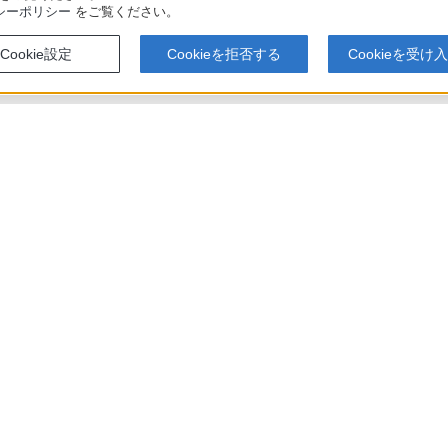
シーポリシー
をご覧ください。
Cookie設定
Cookieを拒否する
Cookieを受け
アでのお買い物にあたって
セキュリティ・ブラウザ環境
特定商取
会社情報
採用情報
特約店のご案内
ニュース
い表示への取り組み